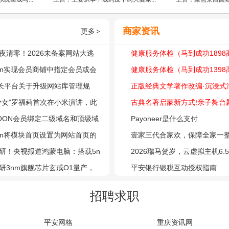
商家资讯
更多
>
夜清零！2026未备案网站大逃
健康服务体检（马到成功1898
人站长的至暗时刻与生存指南
toon实现会员商铺中指定会员或会
+影像、心脑血管筛查体检套餐）
健康服务体检（马到成功1398
放广告的方法
站长平台关于升级网站库管理规
筛查：肺部、消化道四癌甲基
正版经典文学著作改编·沉浸式
展备案合规核查的公告
少女”罗福莉首次在小米演讲，此
套餐）2026
幻之旅舞台剧《海底两万里》6
古典名著启蒙新方式!亲子舞台
eepSeek模型研发
TOON会员绑定二级域名和顶级域
登陆重庆大剧院
春趣》5 月 30 日登陆重庆大
Payoneer是什么支付
法
toon将模块首页设置为网站首页的
壹家三代合家欢，保障全家一
研！央视报道鸿蒙电脑：搭载5n
财险）
2026瑞马贺岁，云虚拟主机6.
X90芯片
研3nm旗舰芯片玄戒O1量产，
服务器5折起！
平安银行银税互动授权指南
机即将发布！
招聘求职
平安网格
重庆资讯网