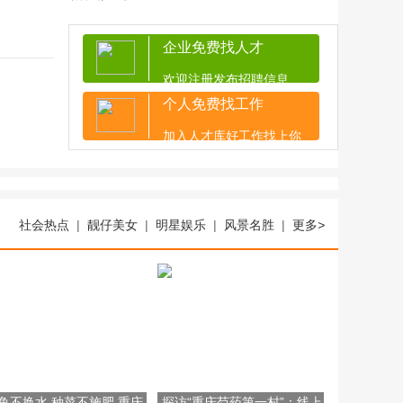
企业免费找人才
欢迎注册发布招聘信息
个人免费找工作
加入人才库好工作找上你
社会热点
|
靓仔美女
|
明星娱乐
|
风景名胜
|
更多
>
鱼不换水 种菜不施肥 重庆
探访“重庆芍药第一村”：线上