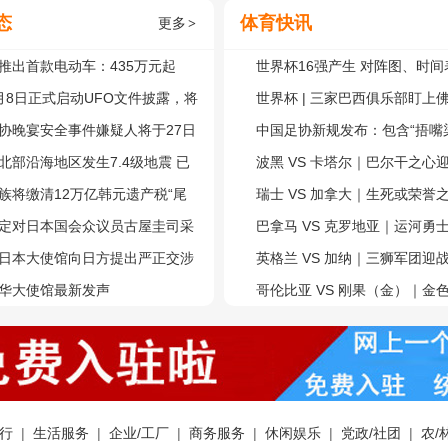
态
体育快讯
更多
>
推出首款电动车：435万元起
世界杯16强产生 对阵图、时间
果传奇设计师操刀！
月8日正式启动UFO文件披露，将
世界杯 | 三家巴西俱乐部盯上
布一批解密档案 学者：失望是注
协晚宴安全事件嫌疑人将于27日
门将沃津尼亚
中国足协新规发布：包含“捂嘴染
北部沿海地区发生7.4级地震 已
时发球”等多项调整
波黑 VS 卡塔尔｜巴尔干之心
啸警报
族将缴清12万亿韩元遗产税“尾
杯冠军！B组最终轮全景解读
瑞士 VS 加拿大｜生死或荣誉
母女3人卖股筹钱，李在镕靠贷款
定对日本国会众议员古屋圭司采
组最终轮全景解读
巴拿马 VS 克罗地亚｜运河勇
措施
日本大使馆向日方提出严正交涉
子军团！L组出线六分战
英格兰 VS 加纳｜三狮军团迎
抗议
华大使馆最新发声
团！L组出线关键战
哥伦比亚 VS 刚果（金）｜金
战刚果豹！K组出线卡位战
行
|
生活服务
|
企业/工厂
|
商务服务
|
休闲娱乐
|
党政/社团
|
农/