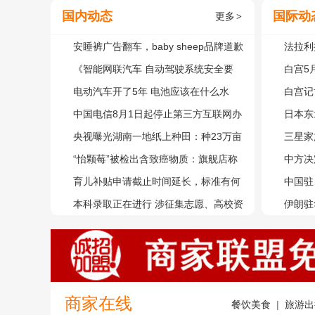
国内动态
国际动
更多
>
安睡裤广告翻车，baby sheep品牌道歉
法拉利
《智能网联汽车 自动驾驶系统安全要
售，苹
白宫5
求》强制性国家标准正式发布
电动汽车开了5年 电池应该在什么水
每周发
白宫记
平？新国标规范→
中国电信8月1日起停止第三方互联网办
定的
被起诉
日本东
卡，电商平台商家仍称“未收到通知”
央视曝光湖南一地纸上种田：种23万亩
发布海
三星家
水稻上报38万亩，村干部成假种粮大
“怡颗莓”被检出含致癌物质：旗舰店称
款”：
中方决
户，“为了应对检查，只能要求村民在
符合标准，多家线上商超已搜不到相关
育儿补贴申请截止时间延长，标准有何
和股息
取反制
中国驻
可视范围内种水稻”
产品
变化？国家卫健委解读→
本科录取正在进行 涉征集志愿、高校资
和强烈
伊朗驻
助等事项需注意→
商家在线
餐饮美食
|
旅游出