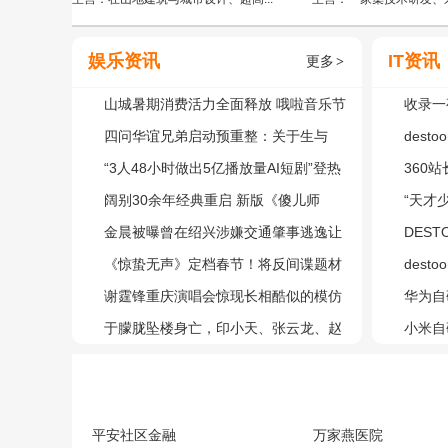
娱乐资讯
IT资讯
更多
>
山城暑期消费活力全面释放 哦啦音乐节
收录一
人气领跑暑期档演出
四问华谊兄弟启动预重整：关于生与
杀：个
des
死、接盘与债务
“3人48小时做出5亿播放量AI短剧”登热
员组投
360
搜，导演辟谣
阔别30余年经典重启 新版《傻儿师
则、开
“天才
长》2月11日开播
金晨被曝曾在绍兴涉嫌交通肇事逃逸让
前参与D
DES
助理顶包，事发地附近村民称仍有印
《惊蛰无声》定档春节！将反间谍题材
名的方
des
象：撞了一道墙
搬上银幕
谢霆锋重庆演唱会惊现长相酷似的模仿
方法
华为自
者，歌迷狂追拍照，安保嗓子喊冒烟：
于朦胧坠楼身亡，印小天、张云龙、赵
m麒麟
小米自
假的
樱子等艺人发文悼念
高端新
平安社区金融
万家燕医院