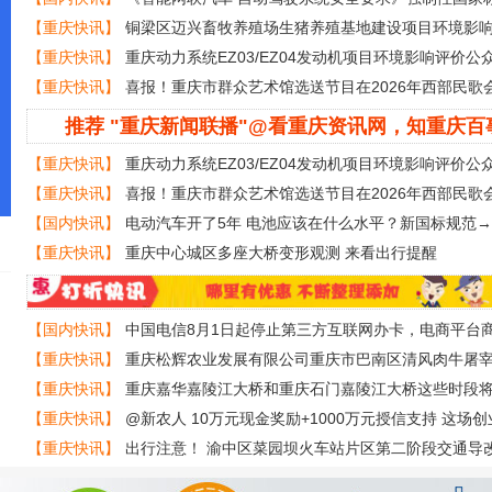
式发布
【重庆快讯】
铜梁区迈兴畜牧养殖场生猪养殖基地建设项目环境影
众参与第一次信息公示
【重庆快讯】
重庆动力系统EZ03/EZ04发动机项目环境影响评价公
批前信息公示
【重庆快讯】
喜报！重庆市群众艺术馆选送节目在2026年西部民歌
一等奖
推荐 "重庆新闻联播"@看重庆资讯网，知重庆百
【重庆快讯】
重庆动力系统EZ03/EZ04发动机项目环境影响评价公
批前信息公示
【重庆快讯】
喜报！重庆市群众艺术馆选送节目在2026年西部民歌
一等奖
【国内快讯】
电动汽车开了5年 电池应该在什么水平？新国标规范→
【重庆快讯】
重庆中心城区多座大桥变形观测 来看出行提醒
【国内快讯】
中国电信8月1日起停止第三方互联网办卡，电商平台
称“未收到通知”
【重庆快讯】
重庆松辉农业发展有限公司重庆市巴南区清风肉牛屠
牛类产品火锅鲜品食材供应基地建设项目环境影响评价公众参与第一
【重庆快讯】
重庆嘉华嘉陵江大桥和重庆石门嘉陵江大桥这些时段
通管制
【重庆快讯】
@新农人 10万元现金奖励+1000万元授信支持 这场
等你来
【重庆快讯】
出行注意！ 渝中区菜园坝火车站片区第二阶段交通导
至7月25日实施