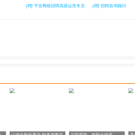
[聘]
平安网格招聘高级运营专员
[聘]
招聘咨询顾问
位，
山城金秋桂香浓 快来鸿恩寺
川剧变脸、炒制火锅底
养