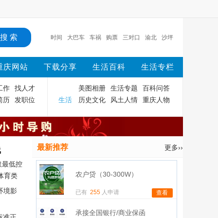
时间
大巴车
车祸
购票
三对口
渝北
沙坪
坝
渝中
重庆
主城
重庆网站
下载分享
生活百科
生活专栏
工作
找人才
美图相册
生活专题
百科问答
简历
发职位
生活
历史文化
风土人情
重庆人物
最新推荐
更多››
线
取最低控
农户贷（30-300W）
体育类
环境影
已有
255
人申请
查看
承接全国银行/商业保函
标准正