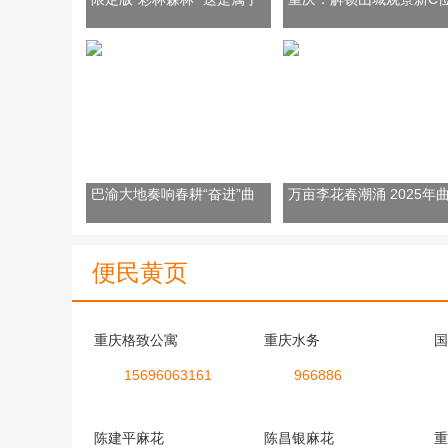
山城的冬日浪漫
鹅岭悬空栈桥正式开放
巴渝大地奏响春耕“奋进”曲
万亩李花春潮涌 2025年
乡李花季健步走活动启航
便民黄页
重庆格致公寓
重庆水务
国
15696063161
966886
陈建平麻花
陈昌银麻花
重