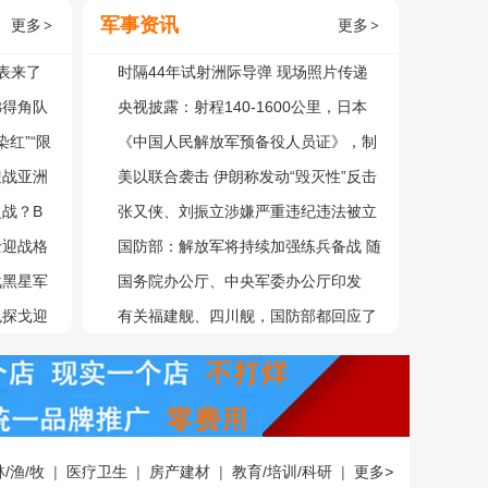
军事资讯
更多
更多
>
>
表来了
时隔44年试射洲际导弹 现场照片传递
佛得角队
三个重磅信息
央视披露：射程140-1600公里，日本
红”“限
为“备战台海”大肆囤积弹药
《中国人民解放军预备役人员证》，制
迎战亚洲
发启用！
美以联合袭击 伊朗称发动“毁灭性”反击
之战？B
中东局势陡然升级
张又侠、刘振立涉嫌严重违纪违法被立
士迎战格
案审查调查
国防部：解放军将持续加强练兵备战 随
战黑星军
时准备回击谋“独”挑衅行径
国务院办公厅、中央军委办公厅印发
色探戈迎
《兵役登记工作规定》
有关福建舰、四川舰，国防部都回应了
林/渔/牧
|
医疗卫生
|
房产建材
|
教育/培训/科研
|
更多
>