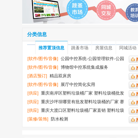
分类信息
推荐置顶信息
跳蚤市场
房屋信息
同城活动
[软件/图书/音像]
公园中控系统-公园管理软件-公园
智能化程序
[软件/图书/音像]
博物馆中控系统集成服务
[酒店预订]
精品双床房
[软件/图书/音像]
展厅中控简化实用
[供应]
重庆南岸区塑料垃圾桶厂家 塑料垃圾桶批发
塑料分类垃圾桶
[供应]
重庆沙坪坝哪里有批发塑料垃圾桶的厂家 赛
普塑业 赛普垃圾桶
[供应]
重庆大渡口区塑料垃圾桶厂家直销 塑料垃圾
桶批发塑料环卫垃圾桶
[装修/装饰]
防水检测