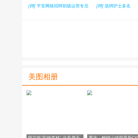
[聘]
平安网格招聘初级运营专员
[聘]
急聘护士多名
美图相册
限定版“彩林森林” 这是属于
重庆：解锁山城观景新C