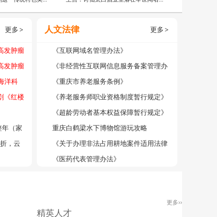
人文法律
更多
更多
>
>
高发肿瘤
《互联网域名管理办法》
2026
高发肿瘤
《非经营性互联网信息服务备案管理办
化等体检
海洋科
法》
《重庆市养老服务条例》
月20日
剧《红楼
《养老服务师职业资格制度暂行规定》
剧院
《超龄劳动者基本权益保障暂行规定》
整年（家
重庆白鹤梁水下博物馆游玩攻略
5折，云
《关于办理非法占用耕地案件适用法律
若干问题的规定》
《医药代表管理办法》
更多››
精英人才