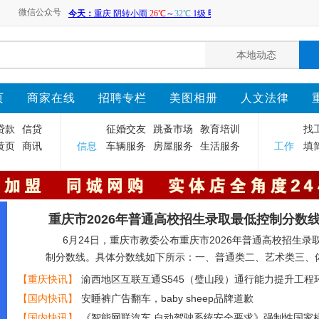
微信公众号
页
商家在线
招聘专栏
美图相册
人文法律
贷款
信贷
征婚交友
跳蚤市场
教育培训
找
黄页
商讯
信息
车辆服务
房屋服务
生活服务
工作
填
重庆市2026年普通高校招生录取最低控制分数
6月24日，重庆市教委公布重庆市2026年普通高校招生录
制分数线。具体分数线如下所示：一、普通类二、艺术类三、
【重庆快讯】
渝西地区互联互通S545（璧山段）通行能力提升工程
响评价信息第一次公示
【国内快讯】
安睡裤广告翻车，baby sheep品牌道歉
【国内快讯】
《智能网联汽车 自动驾驶系统安全要求》强制性国家