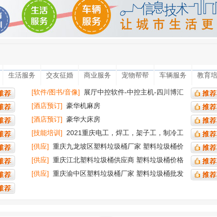
生活服务
交友征婚
商业服务
宠物帮帮
车辆服务
教育
[软件/图书/音像]
展厅中控软件-中控主机-四川博汇
智达
[酒店预订]
豪华机麻房
[酒店预订]
豪华大床房
[技能培训]
2021重庆电工，焊工，架子工，制冷工
哪里考
[供应]
重庆九龙坡区塑料垃圾桶厂家 塑料垃圾桶价
格 塑料环卫垃圾桶
[供应]
重庆江北塑料垃圾桶供应商 塑料垃圾桶价格
塑料垃圾桶240l
[供应]
重庆渝中区塑料垃圾桶厂家 塑料垃圾桶批发
塑料环卫垃圾桶