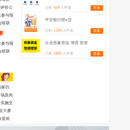
响评价公
已有
824
人申请
查看
众参与报
平安银行橙e贷
会斩获
已有
1754
人申请
查看
事
企业形象资金 增资 垫资
众参与报
会斩获
已有
2881
人申请
查看
商家仍
宰场及肉
次公示
将实施交
创业大赛
改提前