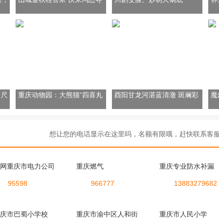
公园“花式”赏桂
料！“无语哥”重庆体验地道“中
这
国味”
密
曲尺
重庆动物园：大熊猫“四喜丸
酉阳甘龙河湛蓝清澈 斑斓彩
魔
子”冬日“围炉煮茶”
林点缀岸边
海
想让您的电话显示在这里吗，名额有限哦，赶快联系客服 192-
网重庆市电力公司
重庆燃气
重庆专业防水补漏
95598
966777
13883279682
庆市巴蜀小学校
重庆市渝中区人和街
重庆市人民小学