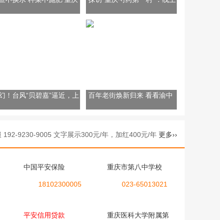
个“智能工厂”藏着现代农业
线下齐推“花经济”
码
幻！台风“贝碧嘉”逼近，上
百年老街焕新归来 看看渝中
现紫红色天空
鲁祖庙的“新面貌”
9230-9005 文字展示300元/年，加红400元/年
更多››
中国平安保险
重庆市第八中学校
18102300005
023-65013021
平安信用贷款
重庆医科大学附属第