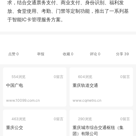
求，结合交通票务支付、商业支付、身份识别、福利发
放、食堂使用、考勤、门禁等定制功能，推出了一系列基
于智能IC卡管理服务方案。
点赞
0
举报
收藏
0
评论
0
分享
39
554浏览
0留言
604浏览
0留言
中国广电
重庆轨道交通
www.10099.com.cn
www.cqmetro.cn
463浏览
0留言
290浏览
0留言
重庆公交
重庆城市综合交通枢纽（集
团）有限公司