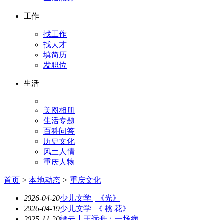
工作
找工作
找人才
填简历
发职位
生活
美图相册
生活专题
百科问答
历史文化
风土人情
重庆人物
首页
>
本地动态
>
重庆文化
2026-04-20
少儿文学 | 《光》
2026-04-19
少儿文学 |《 桃 花》
2025-11-30
缙云丨王远舟：一场病