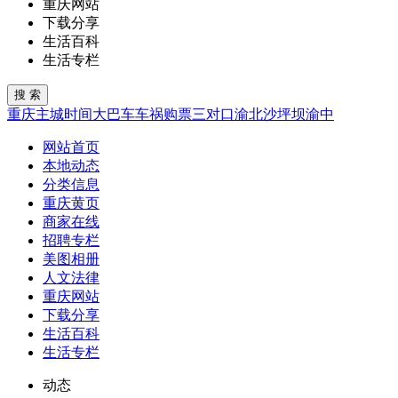
重庆网站
下载分享
生活百科
生活专栏
重庆
主城
时间
大巴车
车祸
购票
三对口
渝北
沙坪坝
渝中
网站首页
本地动态
分类信息
重庆黄页
商家在线
招聘专栏
美图相册
人文法律
重庆网站
下载分享
生活百科
生活专栏
动态