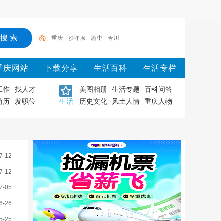
重庆
沙坪坝
渝中
合川
重庆网站
下载分享
生活百科
生活专栏
工作
找人才
美图相册
生活专题
百科问答
简历
发职位
生活
历史文化
风土人情
重庆人物
7-12
7-12
7-05
6-26
5-25