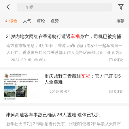
综合
人气
评论
点赞
推荐
31岁内地女网红在香港骑行遭遇
车祸
身亡，司机已被拘捕
南方都市报消息，9月15日，香港大屿山羗山道发生一起车祸致一
人死亡。香港警务处公共关系部工作人员告诉南都记者，死者为3
1岁的
2024-09-15
604
0评论
重庆越野车青藏线
车祸
：官方已证实5
人全遇难
2016-10-07
0评论
津蓟高速客车事故已确认26人遇难 遗体已找到
新华社天津7月2日电(记者付光宇、张晓辉)记者2日早晨从天津市