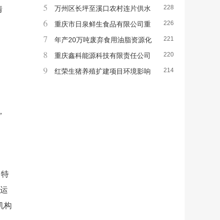
5
228
目环境影响评价公众参与第一次信息公告
万州区长坪至溪口农村连片供水
情
6
226
保障工程燕山水厂段寨复线集气管道迁改项
重庆市日泉鲜生食品有限公司重
7
221
目环境影响评价公众参与拟报批前公示
庆大渡口天农数智化农产品加工产业园项目
年产20万吨废弃食用油脂资源化
8
220
环境影响评价公众参与报批前公示
综合利用 及深加工项目 环境影响评价公众
重庆鑫科能源科技有限责任公司
9
214
参与第一次公示
新能源废旧动力锂电池综合利用与资源化再
红荣生猪养殖扩建项目环境影响
生利用项目环境影响评价公众参与第一次信
评价第二次公示
息公示
，
中特
构运
机构