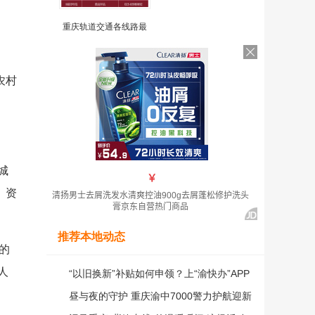
业
重庆轨道交通各线路最
农村
城
、资
推荐本地动态
的
人
“以旧换新”补贴如何申领？上“渝快办”APP
享一站式申请通道
昼与夜的守护 重庆渝中7000警力护航迎新