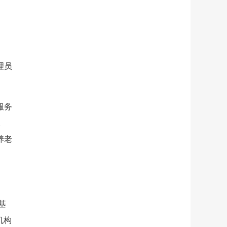
理员
服务
。
养老
基
机构