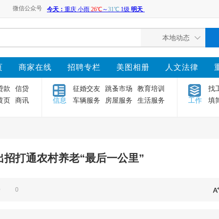
微信公众号
页
商家在线
招聘专栏
美图相册
人文法律
贷款
信贷
征婚交友
跳蚤市场
教育培训
找
黄页
商讯
信息
车辆服务
房屋服务
生活服务
工作
填
出招打通农村养老“最后一公里”
0
0