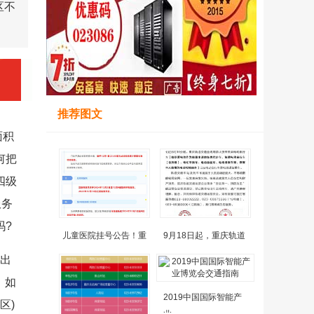
区不
推荐图文
面积
何把
四级
服务
吗?
儿童医院挂号公告！重
9月18日起，重庆轨道
高出
，如
2019中国国际智能产
区)