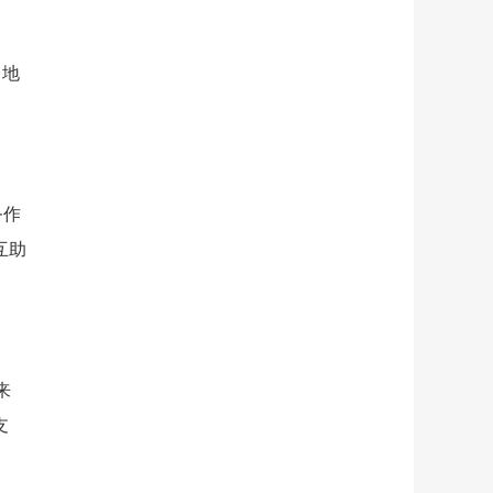
出地
务作
互助
来
支