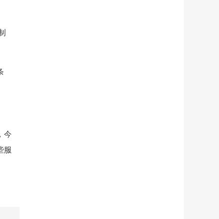
制
条
，今
些服