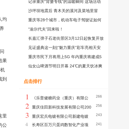
年
记录重庆“背篓专线”的温暖瞬间 这场活动
邀你参与
沙坪坝地震后 青木关的溪河及菜地里冒
人均
出“温泉”
重庆等28个城市，机动车电子驾驶证如何
养
申领？指南来了！
“渝尔代夫”回来啦！
长嘉汇弹子石老街景区3月12日起恢复开放
见证盛典这一刻|“魅力重庆”彩车亮相天安
问
门
重庆市民下月将用上5G 年内重庆将建成5
结果
G基站1万个
仙女山啤酒节明日开幕 24℃的夏天饮冰爽
有机
啤酒嗨不停
找到
点击排行
1
266
《乐普健糖药业（重庆）有限公
2
256
司乐普健糖重组肉毒毒素生产基地项目环境
重庆佳田新科技发展有限公司200
3
243
这里
影响报告书》报批前公示
0吨液晶面板清洗剂项目环境影响评价公众
重庆宏兵电镀有限公司新建电镀
4
241
长寿区百万只蛋鸡数智化产业项
的公
参与信息公示（报批前公示）
生产线项目环境影响报告书报批前公示