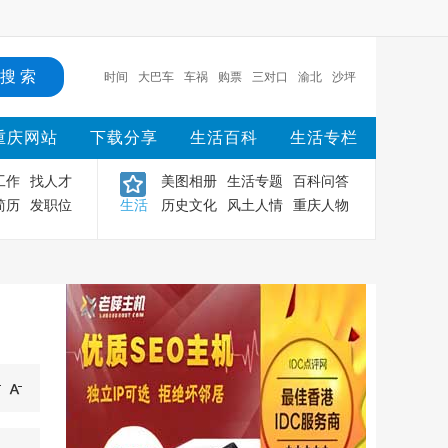
时间
大巴车
车祸
购票
三对口
渝北
沙坪
坝
渝中
重庆
主城
重庆网站
下载分享
生活百科
生活专栏
工作
找人才
美图相册
生活专题
百科问答
简历
发职位
生活
历史文化
风土人情
重庆人物