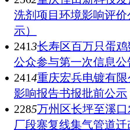
洗剂项目环境影响评价
示）
241
3
长寿区百万只蛋鸡
公众参与第一次信息公
241
4
重庆宏兵电镀有限
影响报告书报批前公示
228
5
万州区长坪至溪口
厂段寨复线集气管道迁