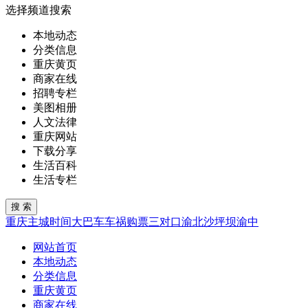
选择频道搜索
本地动态
分类信息
重庆黄页
商家在线
招聘专栏
美图相册
人文法律
重庆网站
下载分享
生活百科
生活专栏
重庆
主城
时间
大巴车
车祸
购票
三对口
渝北
沙坪坝
渝中
网站首页
本地动态
分类信息
重庆黄页
商家在线