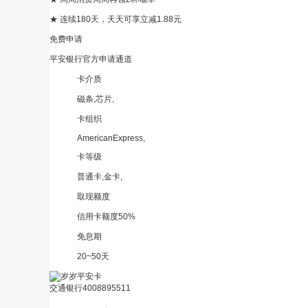
★ 连续180天，天天可享立减1.88元
免费申请
平安银行官方申请通道
卡介质
磁条,芯片,
卡组织
AmericanExpress,
卡等级
普通卡,金卡,
取现额度
信用卡额度50%
免息期
20~50天
交通银行
4008895511