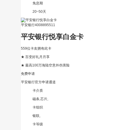
免息期
20~50天
平安银行
4008895511
平安银行悦享白金卡
559位卡友拥有此卡
★ 百变好礼月月享
★ 最高100万海陆空意外伤害险
免费申请
平安银行官方申请通道
卡介质
磁条,芯片,
卡组织
银联,
卡等级