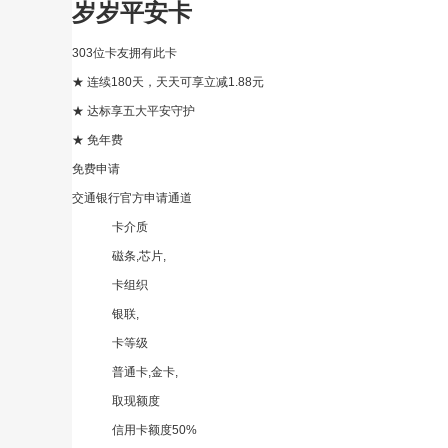
岁岁平安卡
303位卡友拥有此卡
★ 连续180天，天天可享立减1.88元
★ 达标享五大平安守护
★ 免年费
免费申请
交通银行官方申请通道
卡介质
磁条,芯片,
卡组织
银联,
卡等级
普通卡,金卡,
取现额度
信用卡额度50%