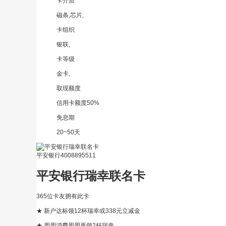
卡介质
磁条,芯片,
卡组织
银联,
卡等级
金卡,
取现额度
信用卡额度50%
免息期
20~50天
平安银行
4008895511
平安银行瑞幸联名卡
365位卡友拥有此卡
★ 新户达标领12杯瑞幸或338元立减金
★
周周消费周周再领2杯瑞幸