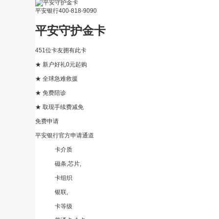
平安银行
400-818-9090
平安守护金卡
451位卡友拥有此卡
★ 新户好礼0元起购
★ 全球急难救援
★ 免费陪诊
★
取现手续费减免
免费申请
平安银行官方申请通道
卡介质
磁条,芯片,
卡组织
银联,
卡等级