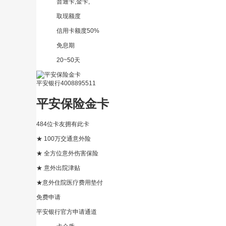
普通卡,金卡,
取现额度
信用卡额度50%
免息期
20~50天
平安银行
4008895511
平安保险金卡
484位卡友拥有此卡
★ 100万交通意外险
★ 全方位意外伤害保险
★ 意外出院津贴
★
意外住院医疗费用垫付
免费申请
平安银行官方申请通道