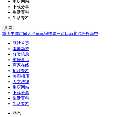
重庆网站
下载分享
生活百科
生活专栏
重庆
主城
时间
大巴车
车祸
购票
三对口
渝北
沙坪坝
渝中
网站首页
本地动态
分类信息
重庆黄页
商家在线
招聘专栏
美图相册
人文法律
重庆网站
下载分享
生活百科
生活专栏
动态