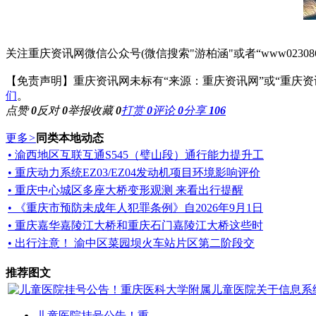
关注重庆资讯网微信公众号(微信搜索"游柏涵"或者“www02308
【免责声明】重庆资讯网未标有“来源：重庆资讯网”或“重庆
们
。
点赞
0
反对
0
举报
收藏
0
打赏
0
评论
0
分享
106
更多
>
同类本地动态
• 渝西地区互联互通S545（璧山段）通行能力提升工
• 重庆动力系统EZ03/EZ04发动机项目环境影响评价
• 重庆中心城区多座大桥变形观测 来看出行提醒
• 《重庆市预防未成年人犯罪条例》自2026年9月1日
• 重庆嘉华嘉陵江大桥和重庆石门嘉陵江大桥这些时
• 出行注意！ 渝中区菜园坝火车站片区第二阶段交
推荐图文
儿童医院挂号公告！重