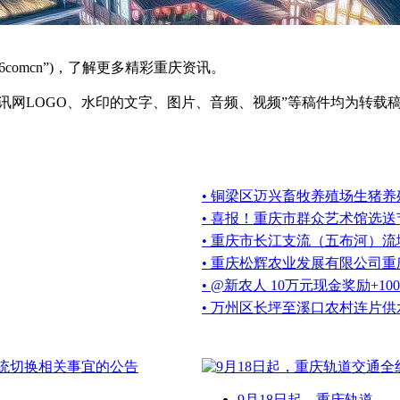
6comcn”)，了解更多精彩重庆资讯。
资讯网LOGO、水印的文字、图片、音频、视频”等稿件均为转
• 铜梁区迈兴畜牧养殖场生猪
• 喜报！重庆市群众艺术馆选送
• 重庆市长江支流（五布河）
• 重庆松辉农业发展有限公司
• @新农人 10万元现金奖励+1
• 万州区长坪至溪口农村连片
9月18日起，重庆轨道