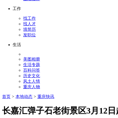
工作
找工作
找人才
填简历
发职位
生活
美图相册
生活专题
百科问答
历史文化
风土人情
重庆人物
首页
>
本地动态
>
重庆快讯
长嘉汇弹子石老街景区3月12