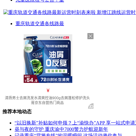
重庆轨道交通各线路最
推荐本地动态
“以旧换新”补贴如何申领？上“渝快办”APP 享一站式申
昼与夜的守护 重庆渝中7000警力护航迎新年
记录重庆“背篓专线”的温暖瞬间 这场活动邀你参与