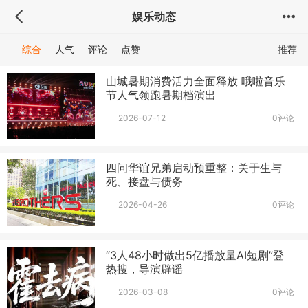
娱乐动态
综合
人气
评论
点赞
推荐
山城暑期消费活力全面释放 哦啦音乐
节人气领跑暑期档演出
2026-07-12
0评论
四问华谊兄弟启动预重整：关于生与
死、接盘与债务
2026-04-26
0评论
“3人48小时做出5亿播放量AI短剧”登
热搜，导演辟谣
2026-03-08
0评论