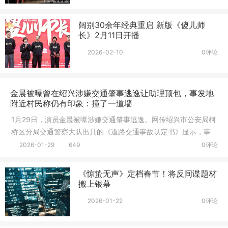
阔别30余年经典重启 新版《傻儿师
长》2月11日开播
2026-02-10
0评论
金晨被曝曾在绍兴涉嫌交通肇事逃逸让助理顶包，事发地
附近村民称仍有印象：撞了一道墙
1月29日，演员金晨被曝涉嫌交通肇事逃逸。网传绍兴市公安局柯
桥区分局交通警察大队出具的《道路交通事故认定书》显示，事
故时间
2026-01-29
649
0评论
《惊蛰无声》定档春节！将反间谍题材
搬上银幕
2026-01-22
0评论