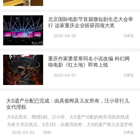
北京国际电影节首届微短剧生态大会举
行 这家重庆企业斩获四项大奖
2025-04-25
0评论
重庆作家萧星寒同名小说改编 科幻网
络电影《红土地》即将上线
2025-04-01
0评论
大S遗产分配已完成：由具俊晔及儿女所有，汪小菲行儿
女代理权
大S去世后，围绕S妈、汪小菲、大S遗产分配的相关消息依然成
为各方关注焦点。3月2日，台媒消息称，大S的遗产和儿女监护权
等相关问
2025-03-02
2591
0评论