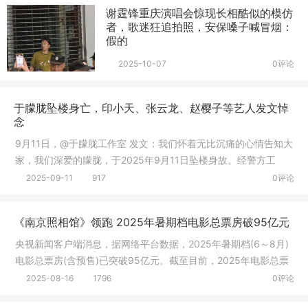
谢霆锋重庆演唱会惊现长相酷似的模仿
者，歌迷狂追拍照，安保嗓子喊冒烟：
假的
2025-10-07
0评论
于朦胧坠楼身亡，印小天、张云龙、赵樱子等艺人发文悼
念
9月11日，@于朦胧工作室 发文：我们怀着无比沉痛的心情告知大
家，我们深爱的朦胧，于2025年9月11日坠楼身故。经警方工
作，已排除
2025-09-11
917
0评论
《南京照相馆》领跑 2025年暑期档电影总票房破95亿元
央视新闻客户端消息，据网络平台数据，2025年暑期档(6～8月)
电影总票房(含预售)已突破95亿元。截至目前，2025年电影总票
房(含预
2025-08-16
1796
0评论