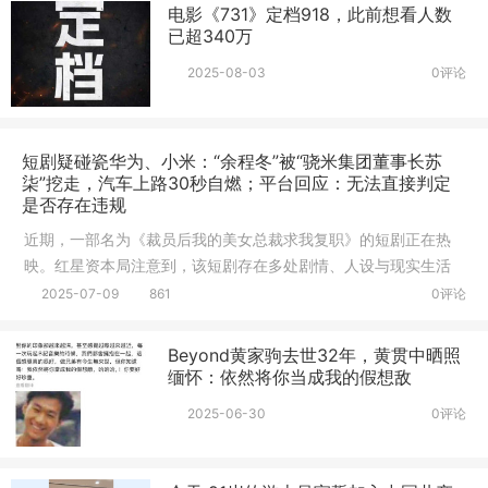
电影《731》定档918，此前想看人数
已超340万
2025-08-03
0评论
短剧疑碰瓷华为、小米：“余程冬”被“骁米集团董事长苏
柒”挖走，汽车上路30秒自燃；平台回应：无法直接判定
是否存在违规
近期，一部名为《裁员后我的美女总裁求我复职》的短剧正在热
映。红星资本局注意到，该短剧存在多处剧情、人设与现实生活
中华为、
2025-07-09
861
0评论
Beyond黄家驹去世32年，黄贯中晒照
缅怀：依然将你当成我的假想敌
2025-06-30
0评论