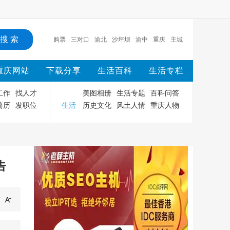
购票
三对口
渝北
沙坪坝
渝中
重庆
主城
时间
大巴车
车祸
重庆网站
下载分享
生活百科
生活专栏
工作
找人才
美图相册
生活专题
百科问答
简历
发职位
生活
历史文化
风土人情
重庆人物
告