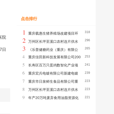
点击排行
1
318
重庆载惠生猪养殖场改建项目环
医院
2
296
境影响评价公众参与第一次信息公示
万州区长坪至溪口农村连片供水
3
265
27日
保障工程燕山水厂段寨复线集气管道迁改项
《乐普健糖药业（重庆）有限公
4
253
重庆佳田新科技发展有限公司200
目环境影响评价公众参与全文公示
司乐普健糖重组肉毒毒素生产基地项目环境
5
241
0吨液晶面板清洗剂项目环境影响评价公众
长寿区百万只蛋鸡数智化产业项
影响报告书》报批前公示
6
239
参与信息公示（报批前公示）
目环境影响评价公众参与第一次信息公告
重庆宏兵电镀有限公司新建电镀
7
223
生产线项目环境影响报告书报批前公示
重庆市日泉鲜生食品有限公司重
8
223
庆大渡口天农数智化农产品加工产业园项目
万州区长坪至溪口农村连片供水
9
221
环境影响评价公众参与报批前公示
保障工程燕山水厂段寨复线集气管道迁改项
年产20万吨废弃食用油脂资源化
目环境影响评价公众参与拟报批前公示
综合利用 及深加工项目 环境影响评价公众