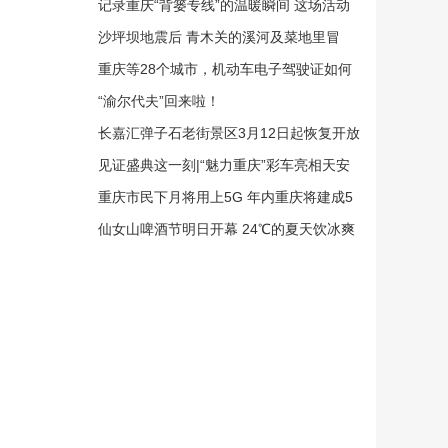
年
记录重庆“背篓专线”的温暖瞬间 这场活动
邀你参与
沙坪坝地震后 青木关的溪河及菜地里冒
出“温泉”
重庆等28个城市，机动车电子驾驶证如何
申领？指南来了！
“渝尔代夫”回来啦！
长嘉汇弹子石老街景区3月12日起恢复开放
见证盛典这一刻|“魅力重庆”彩车亮相天安
门
重庆市民下月将用上5G 年内重庆将建成5
G基站1万个
仙女山啤酒节明日开幕 24℃的夏天饮冰爽
啤酒嗨不停