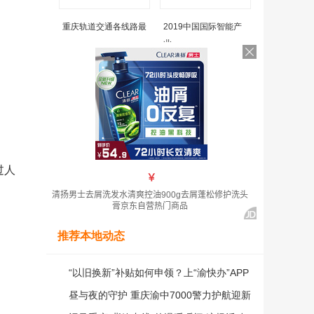
重庆轨道交通各线路最
2019中国国际智能产
业
过人
推荐本地动态
“以旧换新”补贴如何申领？上“渝快办”APP
享一站式申请通道
昼与夜的守护 重庆渝中7000警力护航迎新