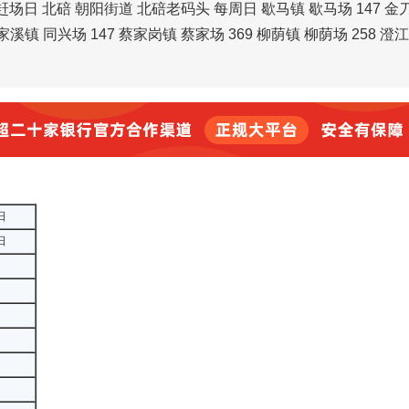
场日 北碚 朝阳街道 北碚老码头 每周日 歇马镇 歇马场 147 金
童家溪镇 同兴场 147 蔡家岗镇 蔡家场 369 柳荫镇 柳荫场 258 澄
日
日