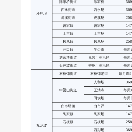
陈家桥街道
陈家桥
369
西永街道
西永场
369
沙坪坝
虎溪街道
虎溪场
258
曾家镇
曾家场
147
土主镇
土主场
147
凤凰镇
凤凰场
258
井口镇
半边街
每周
詹家溪街道
嘉陵厂生活区
每周
石井坡街道
特钢厂生活区
每周
石桥铺街道
石桥铺老街
每月逢5
人和场
369
中梁山街道
玉清寺
每周
田坝场
每周
白市驿镇
白市驿
147
陶家镇
陶家场
147
石板镇
石板场
258
九龙坡
西彭场
369