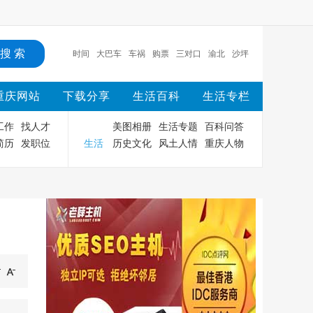
大巴车
车祸
购票
三对口
渝北
沙坪坝
渝
中
重庆
主城
时间
重庆网站
下载分享
生活百科
生活专栏
工作
找人才
美图相册
生活专题
百科问答
简历
发职位
生活
历史文化
风土人情
重庆人物