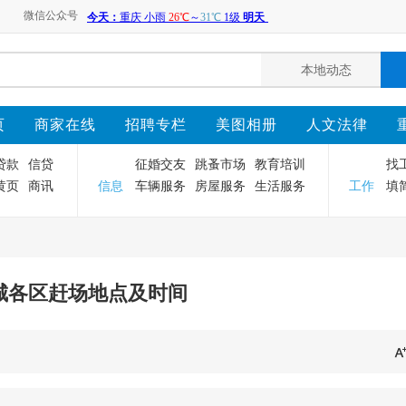
微信公众号
页
商家在线
招聘专栏
美图相册
人文法律
贷款
信贷
征婚交友
跳蚤市场
教育培训
找
黄页
商讯
信息
车辆服务
房屋服务
生活服务
工作
填
城各区赶场地点及时间