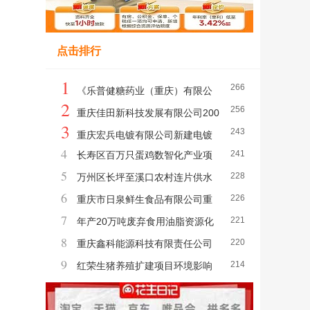
点击排行
1
266
《乐普健糖药业（重庆）有限公
2
256
司乐普健糖重组肉毒毒素生产基地项目环境
重庆佳田新科技发展有限公司200
3
243
影响报告书》报批前公示
0吨液晶面板清洗剂项目环境影响评价公众
重庆宏兵电镀有限公司新建电镀
4
241
长寿区百万只蛋鸡数智化产业项
参与信息公示（报批前公示）
生产线项目环境影响报告书报批前公示
5
228
目环境影响评价公众参与第一次信息公告
万州区长坪至溪口农村连片供水
6
226
保障工程燕山水厂段寨复线集气管道迁改项
重庆市日泉鲜生食品有限公司重
7
221
目环境影响评价公众参与拟报批前公示
庆大渡口天农数智化农产品加工产业园项目
年产20万吨废弃食用油脂资源化
8
220
环境影响评价公众参与报批前公示
综合利用 及深加工项目 环境影响评价公众
重庆鑫科能源科技有限责任公司
9
214
参与第一次公示
新能源废旧动力锂电池综合利用与资源化再
红荣生猪养殖扩建项目环境影响
生利用项目环境影响评价公众参与第一次信
评价第二次公示