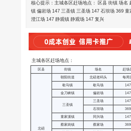
核心提示：主城各区赶场地点： 区县 街镇 场名 赶
镇 偏岩场 147 三圣镇 三圣场 147 石坝场 369 
澄江场 147 静观镇 静观场 147 复兴
主城各区赶场地点：
区县
街镇
场名
赶场
朝阳街道
北碚老码头
每周
歇马镇
歇马场
147
金刀峡镇
偏岩场
147
三圣场
147
三圣镇
石坝场
369
童家溪镇
同兴场
147
蔡家岗镇
蔡家场
369
北碚