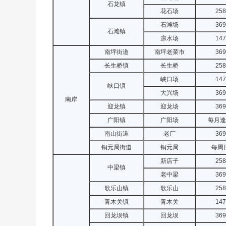
石龙镇
花石场
258
石滩场
369
石滩镇
凉水场
147
南坪街道
南坪老菜市
369
长生桥镇
长生桥
258
峡口场
147
峡口镇
大兴场
369
南岸
迎龙镇
迎龙场
369
广阳镇
广阳场
每月逢
南山街道
老厂
369
铜元局街道
铜元局
每周
新店子
258
中梁镇
老中梁
369
歌乐山镇
歌乐山
258
青木关镇
青木关
147
回龙坝镇
回龙坝
369