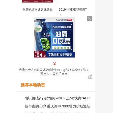
重庆轨道交通各线路最
2019中国国际智能产
业
推荐本地动态
“以旧换新”补贴如何申领？上“渝快办”APP
享一站式申请通道
昼与夜的守护 重庆渝中7000警力护航迎新