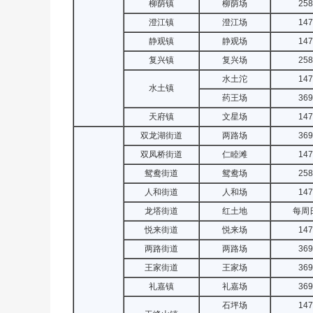
柳荫镇
柳荫场
258
澄江镇
澄江场
147
静观镇
静观场
147
复兴镇
复兴场
258
水土沱
147
水土镇
药王场
369
天府镇
文星场
147
双龙湖街道
两路场
369
双凤桥街道
仁睦滩
147
鸳鸯街道
鸳鸯场
258
人和街道
人和场
147
龙塔街道
红土地
每周
悦来街道
悦来场
147
两路街道
两路场
369
王家街道
王家场
369
礼嘉镇
礼嘉场
369
石坪场
147