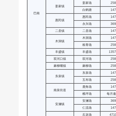
姜家场
258
姜家镇
白鹤塘
147
巴南
惠民场
147
惠民镇
永兴场
369
二圣镇
二圣场
147
木洞场
147
木洞镇
栋青场
258
丰盛镇
丰盛场
1357
双河口镇
双河场
258
麻柳嘴镇
麻柳场
258
东泉场
147
东泉镇
五布场
258
鹿角场
147
南泉街道
樵坪场
每月逢
安澜场
369
安澜镇
仁流场
147
石龙场
471