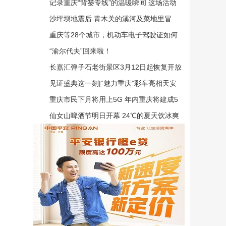
年
记录重庆“背篓专线”的温暖瞬间 这场活动
邀你参与
沙坪坝地震后 青木关的溪河及菜地里冒
出“温泉”
重庆等28个城市，机动车电子驾驶证如何
申领？指南来了！
“渝尔代夫”回来啦！
长嘉汇弹子石老街景区3月12日起恢复开放
见证盛典这一刻|“魅力重庆”彩车亮相天安
门
重庆市民下月将用上5G 年内重庆将建成5
G基站1万个
仙女山啤酒节明日开幕 24℃的夏天饮冰爽
啤酒嗨不停