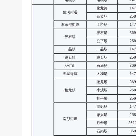
珞碛镇
珞碛场
147
化龙路
147
鱼洞街道
百节场
258
李家沱街道
土桥场
147
界石场
369
界石镇
公平场
258
一品镇
一品场
147
跳石镇
跳石场
258
圣灯山
石庙场
369
天星寺镇
太和场
147
接龙场
369
接龙镇
小观场
258
和平桥
258
南彭场
147
忠兴场
258
南彭街道
月华场
361
石岗场
369