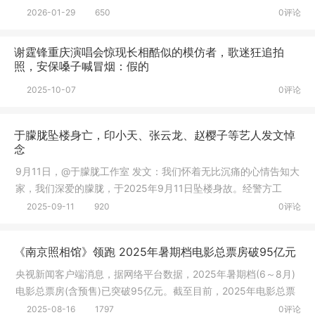
故时间
2026-01-29
650
0评论
谢霆锋重庆演唱会惊现长相酷似的模仿者，歌迷狂追拍
照，安保嗓子喊冒烟：假的
2025-10-07
0评论
于朦胧坠楼身亡，印小天、张云龙、赵樱子等艺人发文悼
念
9月11日，@于朦胧工作室 发文：我们怀着无比沉痛的心情告知大
家，我们深爱的朦胧，于2025年9月11日坠楼身故。经警方工
作，已排除
2025-09-11
920
0评论
《南京照相馆》领跑 2025年暑期档电影总票房破95亿元
央视新闻客户端消息，据网络平台数据，2025年暑期档(6～8月)
电影总票房(含预售)已突破95亿元。截至目前，2025年电影总票
房(含预
2025-08-16
1797
0评论