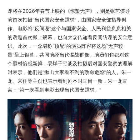
即将在2026年春节上映的《惊蛰无声》，则是张艺谋导
演首次拍摄“当代国家安全题材”，由国家安全部指导创
作。电影将“反间谍”这个与国家安全、人民利益息息相关
的话题首次搬上银幕，也向大众传递着反间防谍的安全意
识。此次，一众堪称“顶配”的演员阵容将这场“无声较
量”呈上银幕，共同演绎当代谍战群像。演员们也都对这
个题材倍感新鲜，易烊千玺谈及拍摄后对国安警察的理解
时表示，他们是“揪出大家看不到的致命危险”的人。朱一
龙、宋佳等主创也表示看到剧本时耳目一新，朱一龙直
言：“第一次看到电影出现当代国安题材。”