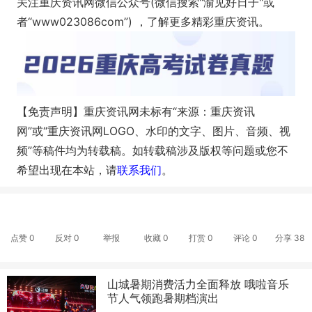
关注重庆资讯网微信公众号(微信搜索"渝见好日子"或
者“www023086com”) ，了解更多精彩重庆资讯。
【免责声明】重庆资讯网未标有“来源：重庆资讯
网”或“重庆资讯网LOGO、水印的文字、图片、音频、视
频”等稿件均为转载稿。如转载稿涉及版权等问题或您不
希望出现在本站，请
联系我们
。
点赞
0
反对
0
举报
收藏
0
打赏
0
评论
0
分享
38
山城暑期消费活力全面释放 哦啦音乐
节人气领跑暑期档演出