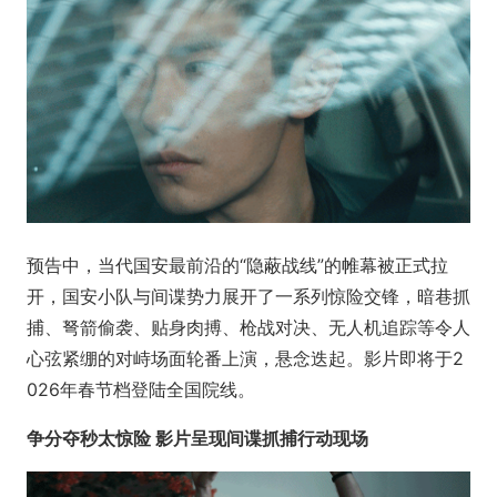
预告中，当代国安最前沿的“隐蔽战线”的帷幕被正式拉
开，国安小队与间谍势力展开了一系列惊险交锋，暗巷抓
捕、弩箭偷袭、贴身肉搏、枪战对决、无人机追踪等令人
心弦紧绷的对峙场面轮番上演，悬念迭起。影片即将于2
026年春节档登陆全国院线。
争分夺秒太惊险 影片呈现间谍抓捕行动现场