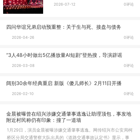
2026-07-12
0评论
四问华谊兄弟启动预重整：关于生与死、接盘与债务
2026-04-26
0评论
“3人48小时做出5亿播放量AI短剧”登热搜，导演辟谣
2026-03-08
0评论
阔别30余年经典重启 新版《傻儿师长》2月11日开播
2026-02-10
0评论
金晨被曝曾在绍兴涉嫌交通肇事逃逸让助理顶包，事发地
附近村民称仍有印象：撞了一道墙
1月29日，演员金晨被曝涉嫌交通肇事逃逸。网传绍兴市公安局柯
桥区分局交通警察大队出具的《道路交通事故认定书》显示，事