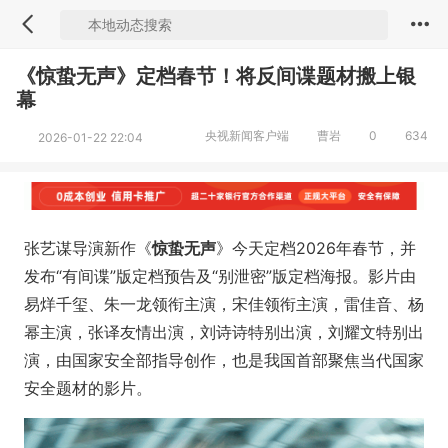
《惊蛰无声》定档春节！将反间谍题材搬上银
幕
央视新闻客户端
曹岩
0
634
2026-01-22 22:04
张艺谋导演新作《
惊蛰无声
》今天定档2026年春节，并
发布“有间谍”版定档预告及“别泄密”版定档海报。影片由
易烊千玺、朱一龙领衔主演，宋佳领衔主演，雷佳音、杨
幂主演，张译友情出演，刘诗诗特别出演，刘耀文特别出
演，由国家安全部指导创作，也是我国首部聚焦当代国家
安全题材的影片。