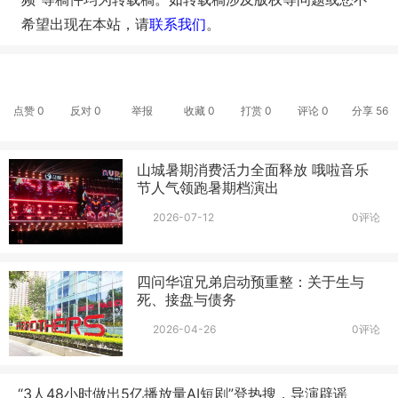
希望出现在本站，请
联系我们
。
点赞
0
反对
0
举报
收藏
0
打赏
0
评论
0
分享
56
山城暑期消费活力全面释放 哦啦音乐
节人气领跑暑期档演出
2026-07-12
0评论
四问华谊兄弟启动预重整：关于生与
死、接盘与债务
2026-04-26
0评论
“3人48小时做出5亿播放量AI短剧”登热搜，导演辟谣