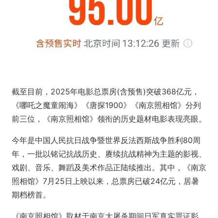
截至目前，2025年电影总票房(含预售)突破368亿元，
《哪吒之魔童闹海》《唐探1900》《南京照相馆》分列
前三位，《南京照相馆》领衔的历史题材电影表现亮眼。
今年是中国人民抗日战争暨世界反法西斯战争胜利80周
年，一批以铭记抗战历史、赓续抗战精神为主题的影视、
戏剧、音乐、舞蹈及美术作品正陆续推出。其中，《南京
照相馆》7月25日上映以来，总票房已破24亿元，居暑
期档榜首。
《南京照相馆》取材于南京大屠杀期间日军真实罪证影