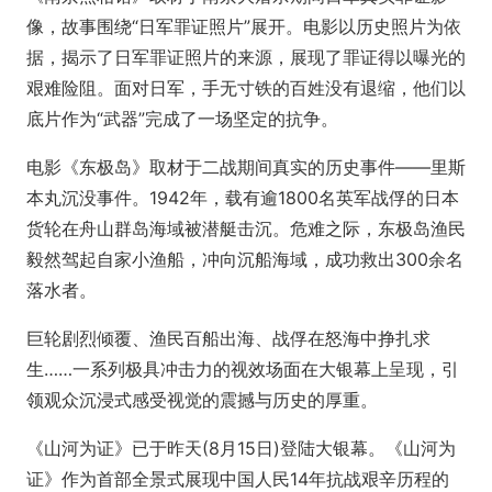
像，故事围绕“日军罪证照片”展开。电影以历史照片为依
据，揭示了日军罪证照片的来源，展现了罪证得以曝光的
艰难险阻。面对日军，手无寸铁的百姓没有退缩，他们以
底片作为“武器”完成了一场坚定的抗争。
电影《东极岛》取材于二战期间真实的历史事件——里斯
本丸沉没事件。1942年，载有逾1800名英军战俘的日本
货轮在舟山群岛海域被潜艇击沉。危难之际，东极岛渔民
毅然驾起自家小渔船，冲向沉船海域，成功救出300余名
落水者。
巨轮剧烈倾覆、渔民百船出海、战俘在怒海中挣扎求
生……一系列极具冲击力的视效场面在大银幕上呈现，引
领观众沉浸式感受视觉的震撼与历史的厚重。
《山河为证》已于昨天(8月15日)登陆大银幕。《山河为
证》作为首部全景式展现中国人民14年抗战艰辛历程的