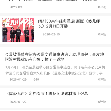
2026-03-08
0评论
阔别30余年经典重启 新版《傻儿师
长》2月11日开播
2026-02-10
0评论
金晨被曝曾在绍兴涉嫌交通肇事逃逸让助理顶包，事发地
附近村民称仍有印象：撞了一道墙
1月29日，演员金晨被曝涉嫌交通肇事逃逸。网传绍兴市公安局柯
桥区分局交通警察大队出具的《道路交通事故认定书》显示，事
故时间
2026-01-29
649
0评论
《惊蛰无声》定档春节！将反间谍题材搬上银幕
2026-01-22
0评论