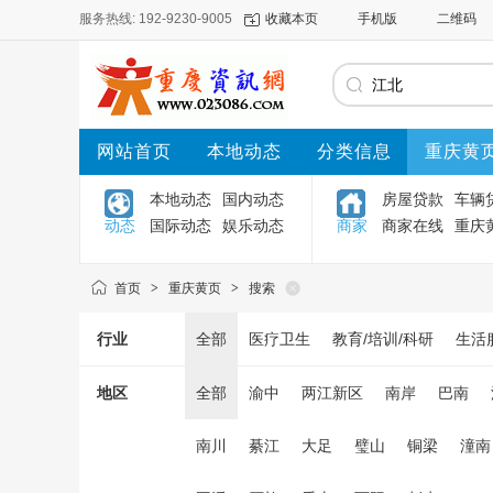
服务热线: 192-9230-9005
收藏本页
手机版
二维码
网站首页
本地动态
分类信息
重庆黄
本地动态
国内动态
房屋贷款
车辆
动态
国际动态
娱乐动态
商家
商家在线
重庆
首页
>
重庆黄页
>
搜索
行业
全部
医疗卫生
教育/培训/科研
生活
地区
全部
渝中
两江新区
南岸
巴南
南川
綦江
大足
璧山
铜梁
潼南