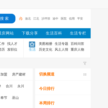
渝北
江北
沙坪坝
渝中
医院
信用
平安
大学
重庆医科大学
重庆
重庆网站
下载分享
生活百科
生活专栏
工作
找人才
美图相册
生活专题
百科问答
简历
发职位
生活
历史文化
风土人情
重庆人物
切换频道
商加盟
房产建材
津
合川
永川
今日排行
奉节
巫山
本周排行