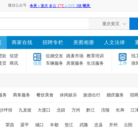
微信公众号
页
商家在线
招聘专栏
美图相册
人文法律
贷款
信贷
征婚交友
跳蚤市场
教育培训
找
黄页
商讯
信息
车辆服务
房屋服务
生活服务
工作
填
服务
商务服务
餐饮美食
休闲娱乐
旅游出行
婚庆服务
招
沙坪坝
九龙坡
大渡口
北碚
万州
黔江
涪陵
长寿
江
荣昌
梁平
城口
丰都
垫江
武隆
忠县
开州
云阳