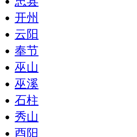
忠县
开州
云阳
奉节
巫山
巫溪
石柱
秀山
酉阳