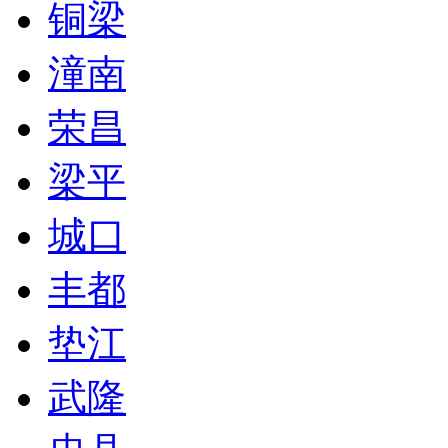
铜梁
潼南
荣昌
梁平
城口
丰都
垫江
武隆