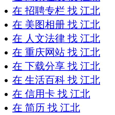
在
招聘专栏
找 江北
在
美图相册
找 江北
在
人文法律
找 江北
在
重庆网站
找 江北
在
下载分享
找 江北
在
生活百科
找 江北
在
信用卡
找 江北
在
简历
找 江北