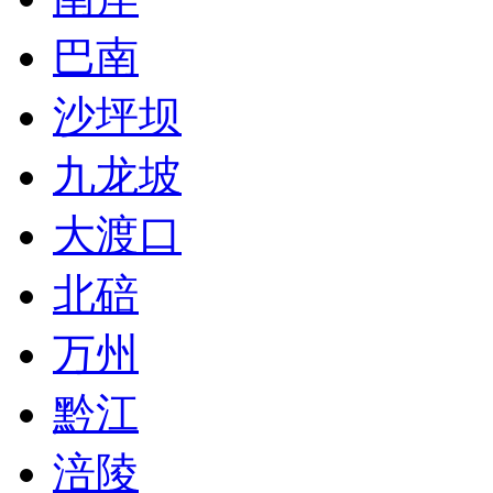
巴南
沙坪坝
九龙坡
大渡口
北碚
万州
黔江
涪陵