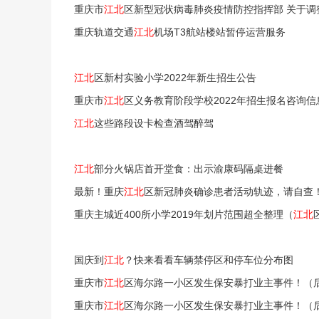
重庆市
江北
区新型冠状病毒肺炎疫情防控指挥部 关于调整划定
重庆轨道交通
江北
机场T3航站楼站暂停运营服务
江北
区新村实验小学2022年新生招生公告
重庆市
江北
区义务教育阶段学校2022年招生报名咨询信
江北
这些路段设卡检查酒驾醉驾
江北
部分火锅店首开堂食：出示渝康码隔桌进餐
最新！重庆
江北
区新冠肺炎确诊患者活动轨迹，请自查
重庆主城近400所小学2019年划片范围超全整理（
江北
国庆到
江北
？快来看看车辆禁停区和停车位分布图
重庆市
江北
区海尔路一小区发生保安暴打业主事件！（
重庆市
江北
区海尔路一小区发生保安暴打业主事件！（