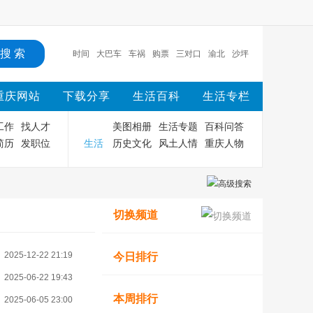
时间
大巴车
车祸
购票
三对口
渝北
沙坪
坝
渝中
重庆
主城
重庆网站
下载分享
生活百科
生活专栏
工作
找人才
美图相册
生活专题
百科问答
简历
发职位
生活
历史文化
风土人情
重庆人物
切换频道
2025-12-22 21:19
今日排行
2025-06-22 19:43
本周排行
2025-06-05 23:00