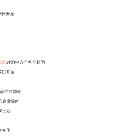
5日开始
江北
往渝中方向将全封闭
7日开始
食品经营部等
生态企业签约
0元起
些变化