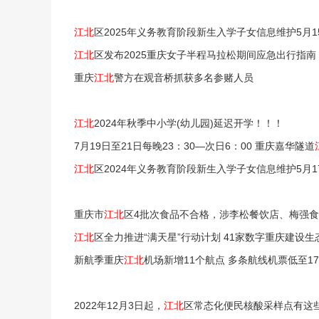
江北
区2025年义务教育阶段新生入学子女信息维护5月1
江北
区发布2025重庆女子半程马拉松期间应急出行指南
重庆
江北
警方在观音桥抓获多名参赌人员
江北
2024年秋季中小学(幼儿园)延迟开学！！！
7月19日至21日每晚23：30—次日6：00 重庆嘉华隧道
江北
区2024年义务教育阶段新生入学子女信息维护5月1
重庆市
江北
区4批次食品不合格，涉李松餐饮店、梅强
江北
区全力推进“满天星”行动计划 41家数字重庆建设
新航季重庆
江北
机场新增11个航点 多条航线机票低至17
2022年12月3日起，
江北
区常态化便民核酸采样点有这