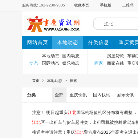
服务热线: 192-9230-9005
收藏本页
手机版
二维码
网站首页
本地动态
分类信息
重庆黄
本地动态
国内动态
房屋贷款
车辆
动态
国际动态
娱乐动态
商家
商家在线
重庆
首页
>
本地动态
>
搜索
分类
全部
重庆快讯
国内快讯
国际快讯
注意！ 明日起重庆
江北
国际机场值机区分布将有调整→
江北
区一出租车与货车起冲突，出租司机被挑衅后驾车
接送考生请注意！重庆
江北
警方发布2025年高考交通