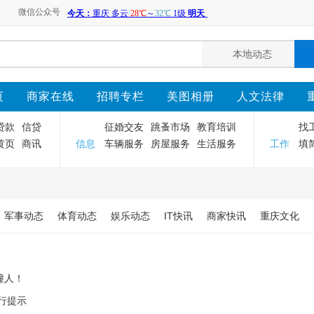
微信公众号
页
商家在线
招聘专栏
美图相册
人文法律
贷款
信贷
征婚交友
跳蚤市场
教育培训
找
黄页
商讯
信息
车辆服务
房屋服务
生活服务
工作
填
军事动态
体育动态
娱乐动态
IT快讯
商家快讯
重庆文化
撞人！
出行提示