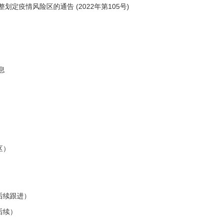
疫情风险区的通告 ​(2022年第105号)
息
！
区）
后续跟进）
后续）