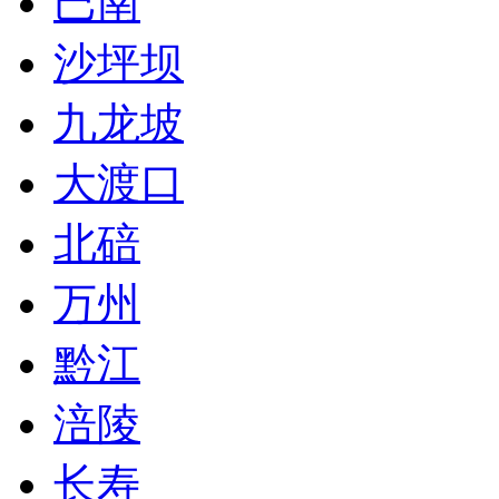
巴南
沙坪坝
九龙坡
大渡口
北碚
万州
黔江
涪陵
长寿