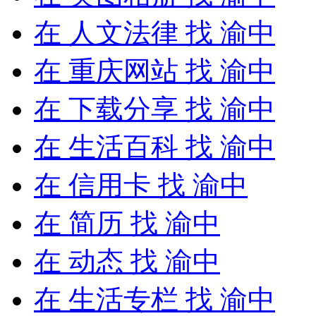
在
人文法律
找 渝中
在
重庆网站
找 渝中
在
下载分享
找 渝中
在
生活百科
找 渝中
在
信用卡
找 渝中
在
简历
找 渝中
在
动态
找 渝中
在
生活专栏
找 渝中