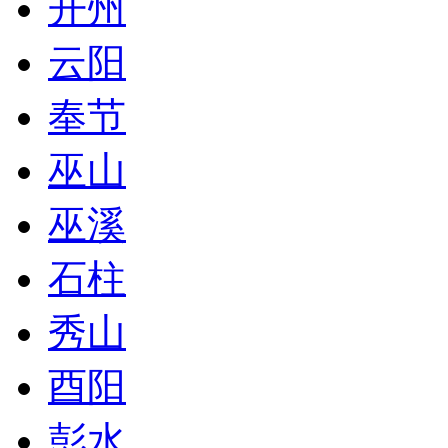
开州
云阳
奉节
巫山
巫溪
石柱
秀山
酉阳
彭水