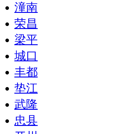
潼南
荣昌
梁平
城口
丰都
垫江
武隆
忠县