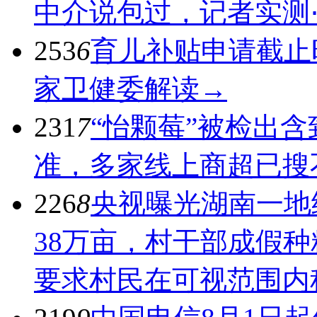
中介说包过，记者实测
253
6
育儿补贴申请截止
家卫健委解读→
231
7
“怡颗莓”被检出
准，多家线上商超已搜
226
8
央视曝光湖南一地
38万亩，村干部成假
要求村民在可视范围内