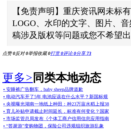
【免责声明】重庆资讯网未标有
LOGO、水印的文字、图片、
稿涉及版权等问题或您不希望出
点赞
0
反对
0
举报
收藏
0
打赏
0
评论
0
分享
73
更多
>
同类本地动态
• 安睡裤广告翻车，baby sheep品牌道歉
• 电动汽车开了5年 电池应该在什么水平？新国标规
• 央视曝光湖南一地纸上种田：种23万亩水稻上报38
• 育儿补贴申请截止时间延长，标准有何变化？国家
• 市场监管总局发布《个体工商户信用信息应用指南
• “答谢游”变购物团，保险公司违规组织旅游乱象