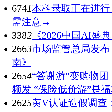
674
1
本科录取正在进行
需注意→
338
2
《2026中国AI
266
3
市场监管总局发布
南》
265
4
“答谢游”变购物
频发 “保险低价游”是
262
5
黄V认证造假调查：