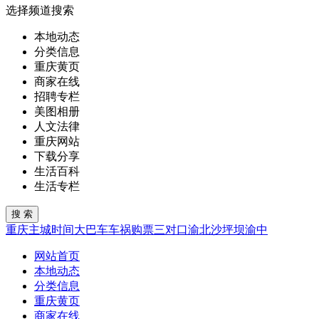
选择频道搜索
本地动态
分类信息
重庆黄页
商家在线
招聘专栏
美图相册
人文法律
重庆网站
下载分享
生活百科
生活专栏
重庆
主城
时间
大巴车
车祸
购票
三对口
渝北
沙坪坝
渝中
网站首页
本地动态
分类信息
重庆黄页
商家在线