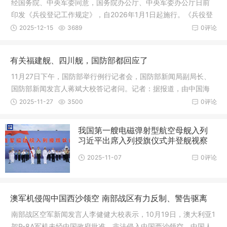
经国务院、中央军委同意，国务院办公厅、中央军委办公厅日前
印发《兵役登记工作规定》，自2026年1月1日起施行。《兵役登
记工作规
2025-12-15
3689
0评论
有关福建舰、四川舰，国防部都回应了
11月27日下午，国防部举行例行记者会，国防部新闻局副局长、
国防部新闻发言人蒋斌大校答记者问。记者：据报道，由中国海
军福建舰
2025-11-27
3500
0评论
我国第一艘电磁弹射型航空母舰入列
习近平出席入列授旗仪式并登舰视察
2025-11-07
0评论
澳军机侵闯中国西沙领空 南部战区有力反制、警告驱离
南部战区空军新闻发言人李健健大校表示，10月19日，澳大利亚1
架P-8A军机未经中国政府批准，非法侵入中国西沙领空，中国人