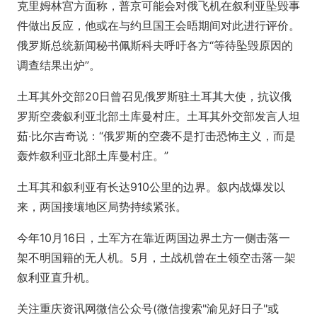
克里姆林宫方面称，普京可能会对俄飞机在叙利亚坠毁事
件做出反应，他或在与约旦国王会晤期间对此进行评价。
俄罗斯总统新闻秘书佩斯科夫呼吁各方“等待坠毁原因的
调查结果出炉”。
土耳其外交部20日曾召见俄罗斯驻土耳其大使，抗议俄
罗斯空袭叙利亚北部土库曼村庄。土耳其外交部发言人坦
茹·比尔吉奇说：“俄罗斯的空袭不是打击恐怖主义，而是
轰炸叙利亚北部土库曼村庄。”
土耳其和叙利亚有长达910公里的边界。叙内战爆发以
来，两国接壤地区局势持续紧张。
今年10月16日，土军方在靠近两国边界土方一侧击落一
架不明国籍的无人机。5月，土战机曾在土领空击落一架
叙利亚直升机。
关注重庆资讯网微信公众号(微信搜索"渝见好日子"或