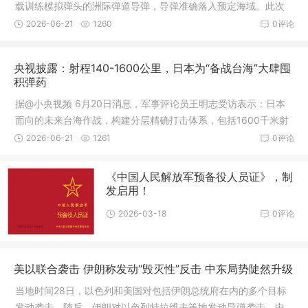
载训练模拟弹头的洲际弹道导弹，导弹准确落入预定海域。此次
任务，是
2026-06-21
1260
0评论
央视披露：射程140-1600公里，日本为“备战台海”大肆囤
积弹药
据@小央视频 6月20日消息，军事评论员王明志受访表示：日本
面向的未来台海作战，构建分层精确打击体系，包括1600千米射
程的“战
2026-06-21
1261
0评论
《中国人民解放军预备役人员证》，制
发启用！
2026-03-18
0评论
美以联合袭击 伊朗称发动“毁灭性”反击 中东局势陡然升级
当地时间28日，以色列和美国对包括伊朗总统府在内的多个目标
发动袭击。随后，伊朗对以色列特拉维夫等地发动导弹袭击。中