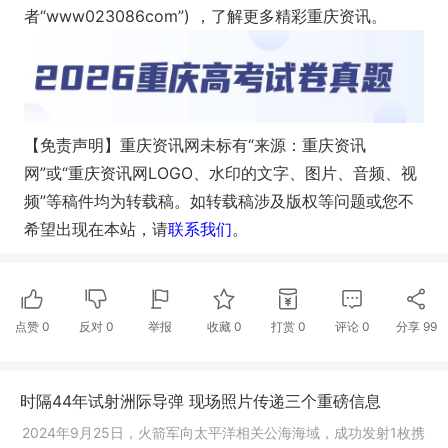
者“www023086com”) ，了解更多精彩重庆资讯。
【免责声明】重庆资讯网未标有“来源：重庆资讯
网”或“重庆资讯网LOGO、水印的文字、图片、音频、视
频”等稿件均为转载稿。如转载稿涉及版权等问题或您不
希望出现在本站，请
联系我们
。
点赞
0
反对
0
举报
收藏
0
打赏
0
评论
0
分享
99
时隔44年试射洲际导弹 现场照片传递三个重磅信息
2024年9月25日，火箭军向太平洋相关公海海域，成功发射1枚携