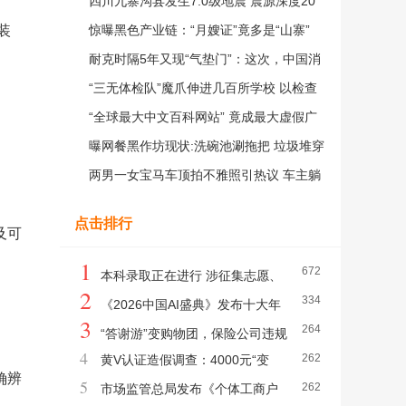
四川九寨沟县发生7.0级地震 震源深度20
装
公里
惊曝黑色产业链：“月嫂证”竟多是“山寨”
耐克时隔5年又现“气垫门”：这次，中国消
费者被戏弄惨了！
“三无体检队”魔爪伸进几百所学校 以检查
为名收集13万名学生信息
“全球最大中文百科网站” 竟成最大虚假广
告垃圾站！
曝网餐黑作坊现状:洗碗池涮拖把 垃圾堆穿
串
两男一女宝马车顶拍不雅照引热议 车主躺
枪
点击排行
及可
1
672
本科录取正在进行 涉征集志愿、
2
334
高校资助等事项需注意→
《2026中国AI盛典》发布十大年
3
264
度AI人物
“答谢游”变购物团，保险公司违规
4
262
黄V认证造假调查：4000元“变
组织旅游乱象频发 “保险低价游”是福利还是
确辨
5
262
身”银行基金经理，中介说包过，记者实
市场监管总局发布《个体工商户
陷阱？