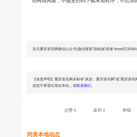
别网络风险，不随意扫码下载未知程序，不乱加
关注重庆资讯网微信公众号(微信搜索"游柏涵"或者“www023086
【免责声明】重庆资讯网未标有“来源：重庆资讯网”或“重庆资讯
或您不希望出现在本站，请
联系我们
。
点赞
反对
举报
0
0
同类本地动态