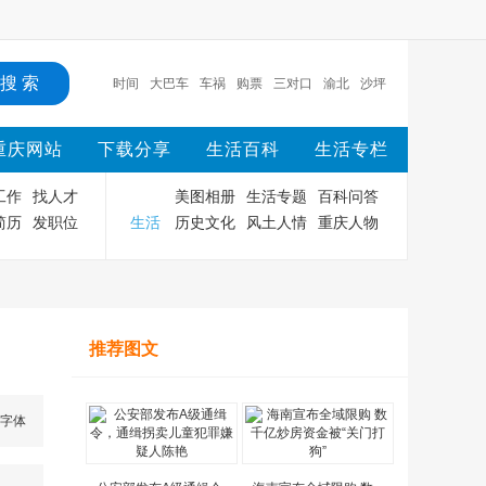
时间
大巴车
车祸
购票
三对口
渝北
沙坪
坝
渝中
重庆
主城
时间
重庆网站
下载分享
生活百科
生活专栏
工作
找人才
美图相册
生活专题
百科问答
简历
发职位
生活
历史文化
风土人情
重庆人物
推荐图文