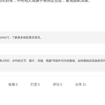
陌生好友，不向他人透露手表绑定信息，避免隐私泄露。
comcn”)，了解更多精彩重庆资讯。
网LOGO、水印的文字、图片、音频、视频”等稿件均为转载稿。如转载稿涉及版权等
收藏
打赏
评论
分享
0
0
0
21