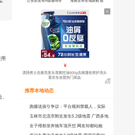
公安部发布A级通缉令
海南宣布全域限购 数
产
使用
推荐本地动态
址、
跑腿送孩引争议：平台规则禁载人，实际
操作多“跑偏”
玉林市北流市附近发生5.2级地震 广西多地
有震感
女子维权坐奔驰车顶开怼 网友却都站她