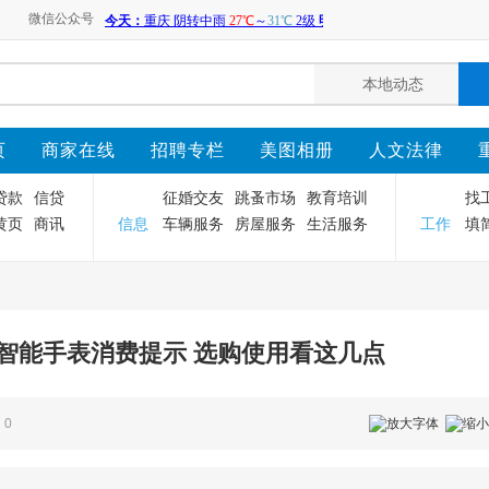
微信公众号
页
商家在线
招聘专栏
美图相册
人文法律
贷款
信贷
征婚交友
跳蚤市场
教育培训
找
黄页
商讯
信息
车辆服务
房屋服务
生活服务
工作
填
智能手表消费提示 选购使用看这几点
0