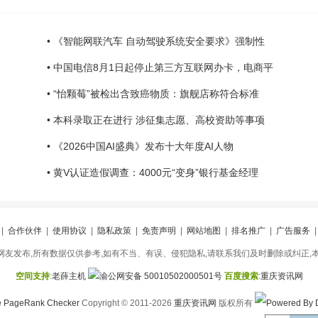
• 《智能网联汽车 自动驾驶系统安全要求》强制性
• 中国电信8月1日起停止第三方互联网办卡，电商平
• “怡颗莓”被检出含致癌物质：旗舰店称符合标准
• 本科录取正在进行 涉征集志愿、高校资助等事项
• 《2026中国AI盛典》发布十大年度AI人物
• 黄V认证造假调查：4000元“变身”银行基金经理
|
合作伙伴
|
使用协议
|
隐私政策
|
免责声明
|
网站地图
|
排名推广
|
广告服务
友发布,所有数据仅供参考,如有不当、有误、侵犯隐私,请联系我们及时删除或纠正,
空间支持
:
老薛主机
渝公网安备 50010502000501号
百度搜索
:
重庆资讯网
Copyright © 2011-2026
重庆资讯网
版权所有