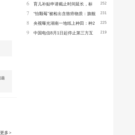
6
252
测⋯⋯
信用信息应用指南》
育儿补贴申请截止时间延长，标
7
231
准有何变化？国家卫健委解读→
“怡颗莓”被检出含致癌物质：旗舰
8
225
店称符合标准，多家线上商超已搜不到相关
央视曝光湖南一地纸上种田：种2
9
219
产品
3万亩水稻上报38万亩，村干部成假种粮大
中国电信8月1日起停止第三方互
户，“为了应对检查，只能要求村民在可视
联网办卡，电商平台商家仍称“未收到通知”
范围内种水稻”
问题
更多
>