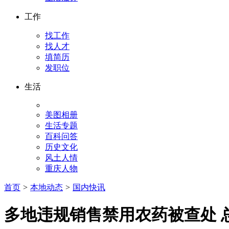
工作
找工作
找人才
填简历
发职位
生活
美图相册
生活专题
百科问答
历史文化
风土人情
重庆人物
首页
>
本地动态
>
国内快讯
多地违规销售禁用农药被查处 