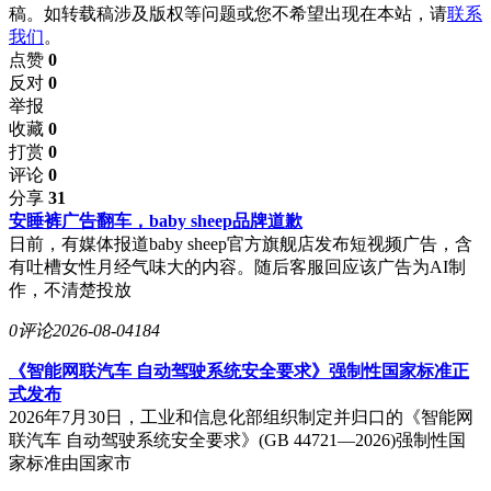
稿。如转载稿涉及版权等问题或您不希望出现在本站，请
联系
我们
。
点赞
0
反对
0
举报
收藏
0
打赏
0
评论
0
分享
31
安睡裤广告翻车，baby sheep品牌道歉
日前，有媒体报道baby sheep官方旗舰店发布短视频广告，含
有吐槽女性月经气味大的内容。随后客服回应该广告为AI制
作，不清楚投放
0评论
2026-08-04
184
《智能网联汽车 自动驾驶系统安全要求》强制性国家标准正
式发布
2026年7月30日，工业和信息化部组织制定并归口的《智能网
联汽车 自动驾驶系统安全要求》(GB 44721—2026)强制性国
家标准由国家市