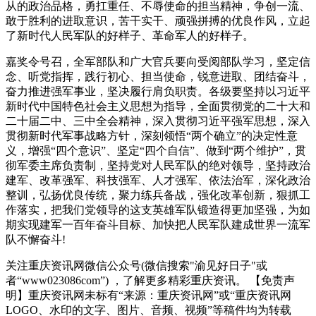
从的政治品格，勇扛重任、不辱使命的担当精神，争创一流、
敢于胜利的进取意识，苦干实干、顽强拼搏的优良作风，立起
了新时代人民军队的好样子、革命军人的好样子。
嘉奖令号召，全军部队和广大官兵要向受阅部队学习，坚定信
念、听党指挥，践行初心、担当使命，锐意进取、团结奋斗，
奋力推进强军事业，坚决履行肩负职责。各级要坚持以习近平
新时代中国特色社会主义思想为指导，全面贯彻党的二十大和
二十届二中、三中全会精神，深入贯彻习近平强军思想，深入
贯彻新时代军事战略方针，深刻领悟“两个确立”的决定性意
义，增强“四个意识”、坚定“四个自信”、做到“两个维护”，贯
彻军委主席负责制，坚持党对人民军队的绝对领导，坚持政治
建军、改革强军、科技强军、人才强军、依法治军，深化政治
整训，弘扬优良传统，聚力练兵备战，强化改革创新，狠抓工
作落实，把我们党领导的这支英雄军队锻造得更加坚强，为如
期实现建军一百年奋斗目标、加快把人民军队建成世界一流军
队不懈奋斗!
关注重庆资讯网微信公众号(微信搜索"渝见好日子"或
者“www023086com”) ，了解更多精彩重庆资讯。
【免责声
明】重庆资讯网未标有“来源：重庆资讯网”或“重庆资讯网
LOGO、水印的文字、图片、音频、视频”等稿件均为转载