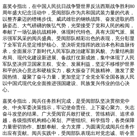
嘉奖令指出，在中国人民抗日战争暨世界反法西斯战争胜利80
周年盛大纪念活动中，受阅部队作为共和国武装力量的代表，
以整齐豪迈的铿锵步伐、威武雄壮的钢铁战阵、奋发进取的昂
扬姿态、大气磅礴的恢弘气势，光荣接受了党和人民的检阅，
奉献了一场弘扬抗战精神、体现时代特色、具有大国气派、展
示强军风采的阅兵盛典。受阅部队精彩出色的表现，充分彰显
了全军官兵坚定维护核心、坚决听党指挥的政治本色和血脉传
承，全面展示了新时代人民军队政治建军新风貌、力量结构新
布局、现代化建设新进展、备战打仗新成效，集中体现了人民
军队坚决捍卫国家主权、安全、发展利益，坚定不移维护世界
和平的决心意志和硬核实力，极大振奋了民族精神、激发了爱
国热情、凝聚了奋斗力量，更加坚定了全党全军全国各族人民
以中国式现代化全面推进强国建设、民族复兴伟业的信心决
心。
嘉奖令指出，阅兵任务胜利完成，是受阅部队坚决贯彻党中
央、中央军委决策指示，牢记使命责任、上下凝心聚力、矢志
奋斗攻坚的结果。广大受阅官兵敢打硬仗、苦练精训、追求卓
越，各级指挥机构精心筹划、严密组织、科学指导，各类保障
力量密切协作、默默奉献、全力支撑，为圆满完成阅兵任务作
出应有贡献。阅兵实践中，受阅部队表现出对党忠诚、听令景