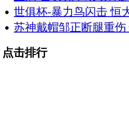
世俱杯-暴力鸟闪击 恒大
苏神戴帽邹正断腿重伤 
点击排行