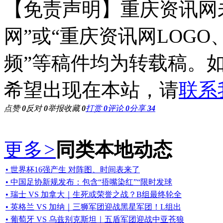
【免责声明】重庆资讯网
网”或“重庆资讯网LOG
频”等稿件均为转载稿。
希望出现在本站，请
联系
点赞
0
反对
0
举报
收藏
0
打赏
0
评论
0
分享
34
更多
>
同类本地动态
• 世界杯16强产生 对阵图、时间表来了
• 中国足协新规发布：包含“捂嘴染红”“限时发球
• 瑞士 VS 加拿大｜生死或荣誉之战？B组最终轮全
• 英格兰 VS 加纳｜三狮军团迎战黑星军团！L组出
• 葡萄牙 VS 乌兹别克斯坦｜五盾军团迎战中亚苍狼