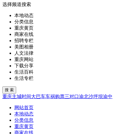
选择频道搜索
本地动态
分类信息
重庆黄页
商家在线
招聘专栏
美图相册
人文法律
重庆网站
下载分享
生活百科
生活专栏
重庆
主城
时间
大巴车
车祸
购票
三对口
渝北
沙坪坝
渝中
网站首页
本地动态
分类信息
重庆黄页
商家在线