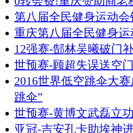
0转会费!重庆赞助商老
第八届全民健身运动会
重庆第八届全民健身运动
12强赛-郜林吴曦破门补
世预赛-顾超失误送空门
2016世界低空跳伞大赛
跳伞”
世预赛-黄博文武磊立功
亚冠-吉安孔卡助埃神进