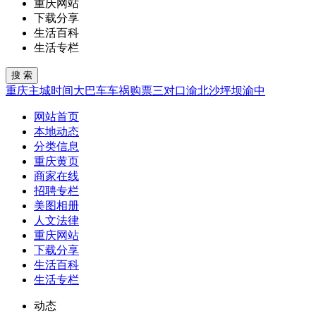
重庆网站
下载分享
生活百科
生活专栏
重庆
主城
时间
大巴车
车祸
购票
三对口
渝北
沙坪坝
渝中
网站首页
本地动态
分类信息
重庆黄页
商家在线
招聘专栏
美图相册
人文法律
重庆网站
下载分享
生活百科
生活专栏
动态