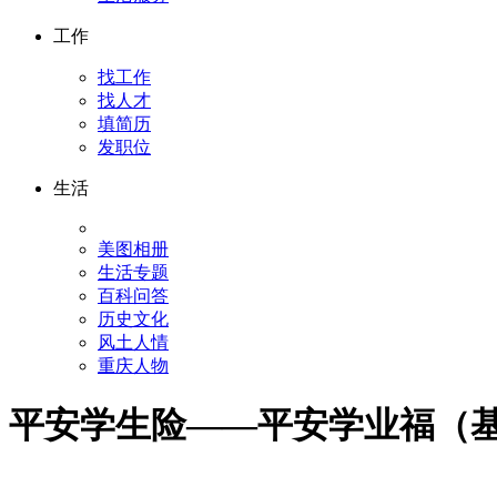
工作
找工作
找人才
填简历
发职位
生活
美图相册
生活专题
百科问答
历史文化
风土人情
重庆人物
平安学生险——平安学业福（