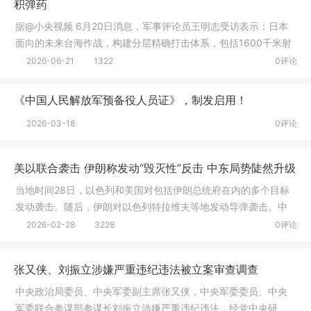
积弹药
据@小央视频 6月20日消息，军事评论员王明志受访表示：日本
面向的未来台海作战，构建分层精确打击体系，包括1600千米射
程的“战
2026-06-21
1322
0评论
《中国人民解放军预备役人员证》，制发启用！
2026-03-18
0评论
美以联合袭击 伊朗称发动“毁灭性”反击 中东局势陡然升级
当地时间28日，以色列和美国对包括伊朗总统府在内的多个目标
发动袭击。随后，伊朗对以色列特拉维夫等地发动导弹袭击。中
东地区多
2026-02-28
3228
0评论
张又侠、刘振立涉嫌严重违纪违法被立案审查调查
中央政治局委员、中央军委副主席张又侠，中央军委委员、中央
军委联合参谋部参谋长刘振立涉嫌严重违纪违法，经党中央研