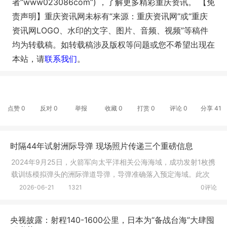
者“www023086com”) ，了解更多精彩重庆资讯。
【免
责声明】重庆资讯网未标有“来源：重庆资讯网”或“重庆
资讯网LOGO、水印的文字、图片、音频、视频”等稿件
均为转载稿。如转载稿涉及版权等问题或您不希望出现在
本站，请
联系我们
。
点赞
0
反对
0
举报
收藏
0
打赏
0
评论
0
分享
41
时隔44年试射洲际导弹 现场照片传递三个重磅信息
2024年9月25日，火箭军向太平洋相关公海海域，成功发射1枚携
载训练模拟弹头的洲际弹道导弹，导弹准确落入预定海域。此次
任务，是
2026-06-21
1321
0评论
央视披露：射程140-1600公里，日本为“备战台海”大肆囤