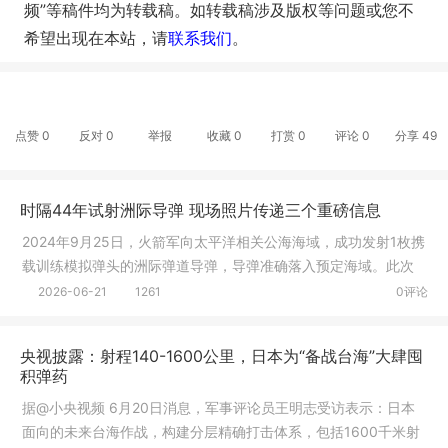
频”等稿件均为转载稿。如转载稿涉及版权等问题或您不
希望出现在本站，请
联系我们
。
点赞
0
反对
0
举报
收藏
0
打赏
0
评论
0
分享
49
时隔44年试射洲际导弹 现场照片传递三个重磅信息
2024年9月25日，火箭军向太平洋相关公海海域，成功发射1枚携
载训练模拟弹头的洲际弹道导弹，导弹准确落入预定海域。此次
任务，是
2026-06-21
1261
0评论
央视披露：射程140-1600公里，日本为“备战台海”大肆囤
积弹药
据@小央视频 6月20日消息，军事评论员王明志受访表示：日本
面向的未来台海作战，构建分层精确打击体系，包括1600千米射