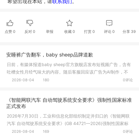
希望出现在本站，请
联系我们
。
点赞
0
反对
0
举报
收藏
0
打赏
0
评论
0
分享
39
安睡裤广告翻车，baby sheep品牌道歉
日前，有媒体报道baby sheep官方旗舰店发布短视频广告，含有
吐槽女性月经气味大的内容。随后客服回应该广告为AI制作，不
清楚投放
2026-08-04
180
0评论
《智能网联汽车 自动驾驶系统安全要求》强制性国家标准
正式发布
2026年7月30日，工业和信息化部组织制定并归口的《智能网联
汽车 自动驾驶系统安全要求》(GB 44721—2026)强制性国家标
准由国家市
2026-08-04
169
0评论