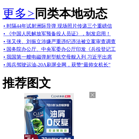
更多
>
同类本地动态
• 时隔44年试射洲际导弹 现场照片传递三个重磅信
• 《中国人民解放军预备役人员证》，制发启用！
• 张又侠、刘振立涉嫌严重违纪违法被立案审查调查
• 国务院办公厅、中央军委办公厅印发《兵役登记工
• 我国第一艘电磁弹射型航空母舰入列 习近平出席
• 阅兵驾驶运油-20A刷屏全网，获赞“最帅女机长”
推荐图文