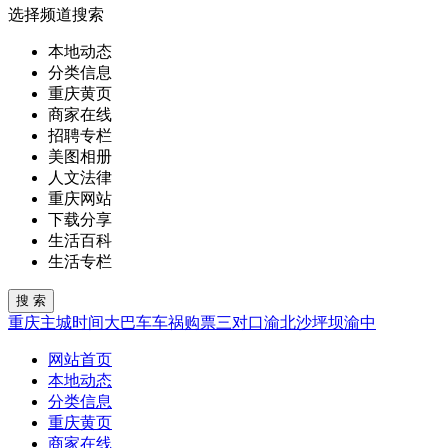
选择频道搜索
本地动态
分类信息
重庆黄页
商家在线
招聘专栏
美图相册
人文法律
重庆网站
下载分享
生活百科
生活专栏
重庆
主城
时间
大巴车
车祸
购票
三对口
渝北
沙坪坝
渝中
网站首页
本地动态
分类信息
重庆黄页
商家在线