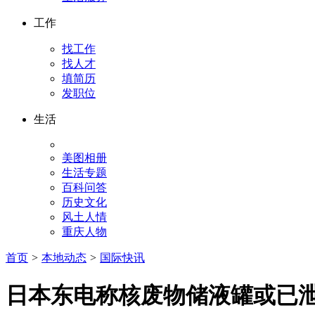
工作
找工作
找人才
填简历
发职位
生活
美图相册
生活专题
百科问答
历史文化
风土人情
重庆人物
首页
>
本地动态
>
国际快讯
日本东电称核废物储液罐或已