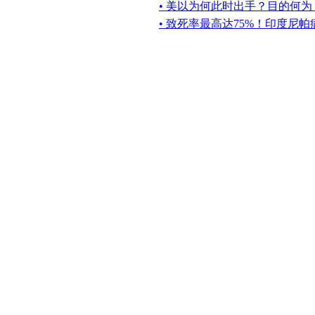
• 美以为何此时出手？目的何
• 致死率最高达75%！印度尼