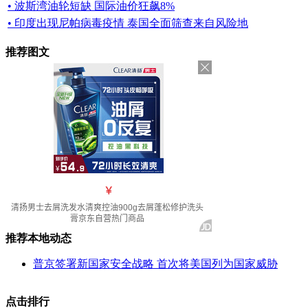
• 波斯湾油轮短缺 国际油价狂飙8%
• 印度出现尼帕病毒疫情 泰国全面筛查来自风险地
推荐图文
推荐本地动态
普京签署新国家安全战略 首次将美国列为国家威胁
点击排行