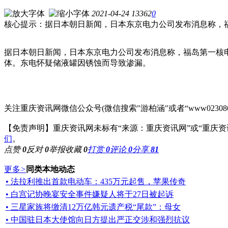
2021-04-24
13362
0
核心提示：据日本朝日新闻，日本东京电力公司发布消息称，
据日本朝日新闻，日本东京电力公司发布消息称，福岛第一核
体。东电怀疑储液罐因锈蚀而导致渗漏。
关注重庆资讯网微信公众号(微信搜索"游柏涵"或者“www02308
【免责声明】重庆资讯网未标有“来源：重庆资讯网”或“重庆
们
。
点赞
0
反对
0
举报
收藏
0
打赏
0
评论
0
分享
81
更多
>
同类本地动态
• 法拉利推出首款电动车：435万元起售，苹果传奇
• 白宫记协晚宴安全事件嫌疑人将于27日被起诉
• 三星家族将缴清12万亿韩元遗产税“尾款”：母女
• 中国驻日本大使馆向日方提出严正交涉和强烈抗议