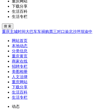
重庆网站
下载分享
生活百科
生活专栏
重庆
主城
时间
大巴车
车祸
购票
三对口
渝北
沙坪坝
渝中
网站首页
本地动态
分类信息
重庆黄页
商家在线
招聘专栏
美图相册
人文法律
重庆网站
下载分享
生活百科
生活专栏
动态