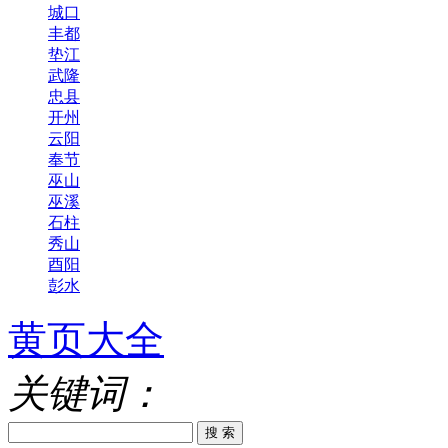
城口
丰都
垫江
武隆
忠县
开州
云阳
奉节
巫山
巫溪
石柱
秀山
酉阳
彭水
黄页大全
关键词：