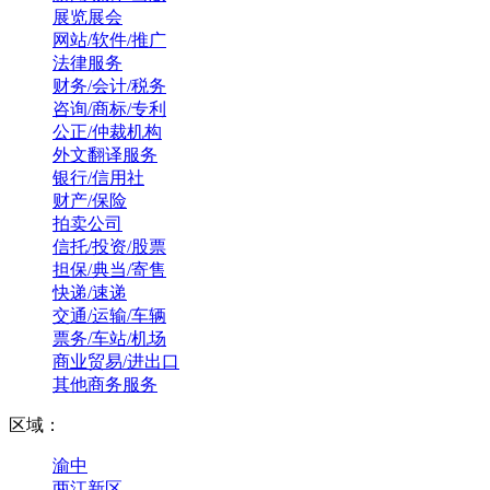
展览展会
网站/软件/推广
法律服务
财务/会计/税务
咨询/商标/专利
公正/仲裁机构
外文翻译服务
银行/信用社
财产/保险
拍卖公司
信托/投资/股票
担保/典当/寄售
快递/速递
交通/运输/车辆
票务/车站/机场
商业贸易/进出口
其他商务服务
区域：
渝中
两江新区