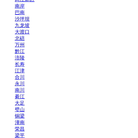
南岸
巴南
沙坪坝
九龙坡
大渡口
北碚
万州
黔江
涪陵
长寿
江津
合川
永川
南川
綦江
大足
璧山
铜梁
潼南
荣昌
梁平