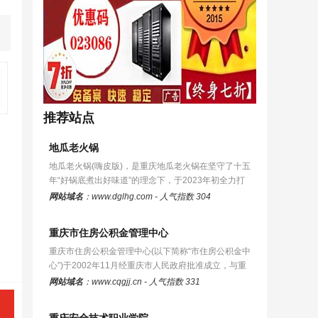
推荐站点
地瓜老火锅
地瓜老火锅(嗨皮版)，是重庆地瓜老火锅在坚守了十五
年“好锅底煮出好味道”的理念下，于2023年初全力打
造的一个更年轻化的品牌，…
网站域名
：www.dglhg.com - 人气指数 304
重庆市住房公积金管理中心
重庆市住房公积金管理中心(以下简称“市住房公积金中
心”)于2002年11月经重庆市人民政府批准成立，与重
庆市住房资金管理中心实行…
网站域名
：www.cqgjj.cn - 人气指数 331