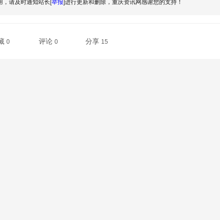
，请及时通知站长[
]进行更新和删除，重庆资讯网感谢您的支持！
举报
藏
评论
分享
0
0
15