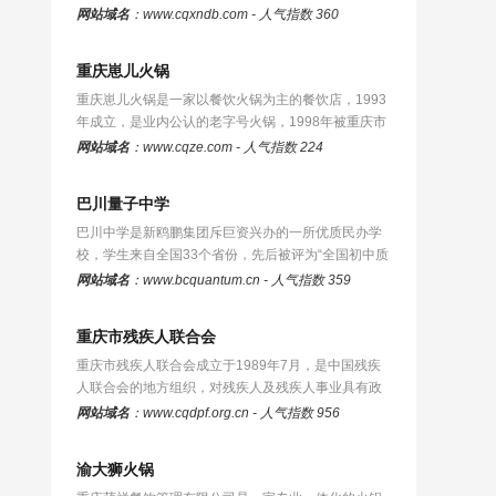
的一家市属重点国有企业。集团…
网站域名
：www.cqxndb.com - 人气指数 360
重庆崽儿火锅
重庆崽儿火锅是一家以餐饮火锅为主的餐饮店，1993
年成立，是业内公认的老字号火锅，1998年被重庆市
政府评为“重庆市首届名优火锅…
网站域名
：www.cqze.com - 人气指数 224
巴川量子中学
巴川中学是新鸥鹏集团斥巨资兴办的一所优质民办学
校，学生来自全国33个省份，先后被评为“全国初中质
量建设先进单位”“全国教育…
网站域名
：www.bcquantum.cn - 人气指数 359
重庆市残疾人联合会
重庆市残疾人联合会成立于1989年7月，是中国残疾
人联合会的地方组织，对残疾人及残疾人事业具有政
治代表、公益服务、事业管理等…
网站域名
：www.cqdpf.org.cn - 人气指数 956
渝大狮火锅