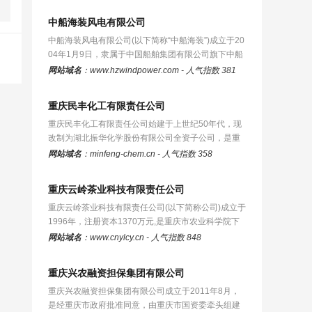
中船海装风电有限公司
中船海装风电有限公司(以下简称“中船海装”)成立于20
04年1月9日，隶属于中国船舶集团有限公司旗下中船
科技股份有限公司，是国家…
网站域名
：www.hzwindpower.com - 人气指数 381
重庆民丰化工有限责任公司
重庆民丰化工有限责任公司始建于上世纪50年代，现
改制为湖北振华化学股份有限公司全资子公司，是重
庆市重点增长型企业、重庆市产…
网站域名
：minfeng-chem.cn - 人气指数 358
重庆云岭茶业科技有限责任公司
重庆云岭茶业科技有限责任公司(以下简称公司)成立于
1996年，注册资本1370万元,是重庆市农业科学院下
属经济实体,主要致力于茶叶科…
网站域名
：www.cnylcy.cn - 人气指数 848
重庆兴农融资担保集团有限公司
重庆兴农融资担保集团有限公司成立于2011年8月，
是经重庆市政府批准同意，由重庆市国资委牵头组建