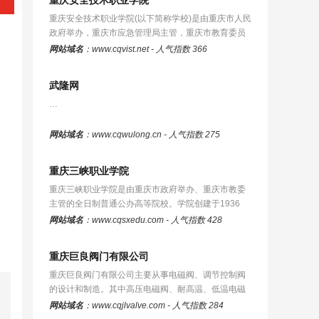
重庆安全技术职业学院
重庆安全技术职业学院(以下简称学校)是由重庆市人民
政府举办，重庆市应急管理局主管，重庆市教育委员
会业务指导的全日制公办普通…
网站域名
：www.cqvist.net - 人气指数 366
武隆网
…
网站域名
：www.cqwulong.cn - 人气指数 275
重庆三峡职业学院
重庆三峡职业学院是由重庆市政府举办、重庆市教委
主管的全日制普通公办高等院校。学院创建于1936
年，2003年由重庆市万县农业学校…
网站域名
：www.cqsxedu.com - 人气指数 428
重庆巨良阀门有限公司
重庆巨良阀门有限公司主要从事电磁阀、调节控制阀
的设计和制造。其中高压电磁阀、耐高温、低温电磁
阀、防腐电磁阀、加气机电磁阀…
网站域名
：www.cqjlvalve.com - 人气指数 284