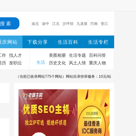
渝北
渝中
江北
沙坪坝
九龙坡
巴南
垫江
长寿
忠县
重庆
重庆网站
下载分享
生活百科
生活专栏
工作
找人才
美图相册
生活专题
百科问答
简历
发职位
历史文化
风土人情
重庆人物
生活
（当前已收录网站775个网站）网站目录快审服务：10元/站