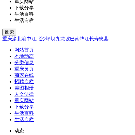
重庆网站
下载分享
生活百科
生活专栏
重庆
渝北
渝中
江北
沙坪坝
九龙坡
巴南
垫江
长寿
忠县
网站首页
本地动态
分类信息
重庆黄页
商家在线
招聘专栏
美图相册
人文法律
重庆网站
下载分享
生活百科
生活专栏
动态