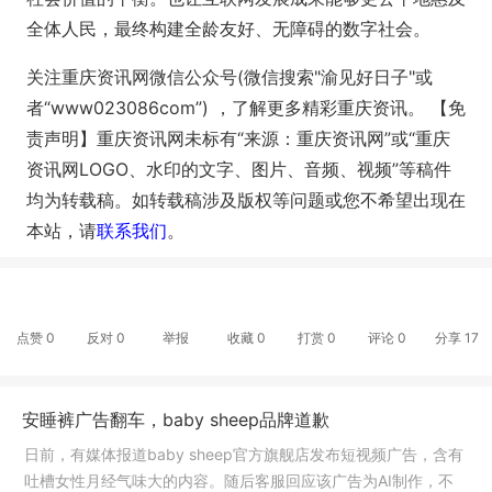
全体人民，最终构建全龄友好、无障碍的数字社会。
关注重庆资讯网微信公众号(微信搜索"渝见好日子"或
者“www023086com”) ，了解更多精彩重庆资讯。
【免
责声明】重庆资讯网未标有“来源：重庆资讯网”或“重庆
资讯网LOGO、水印的文字、图片、音频、视频”等稿件
均为转载稿。如转载稿涉及版权等问题或您不希望出现在
本站，请
联系我们
。
点赞
0
反对
0
举报
收藏
0
打赏
0
评论
0
分享
17
安睡裤广告翻车，baby sheep品牌道歉
日前，有媒体报道baby sheep官方旗舰店发布短视频广告，含有
吐槽女性月经气味大的内容。随后客服回应该广告为AI制作，不