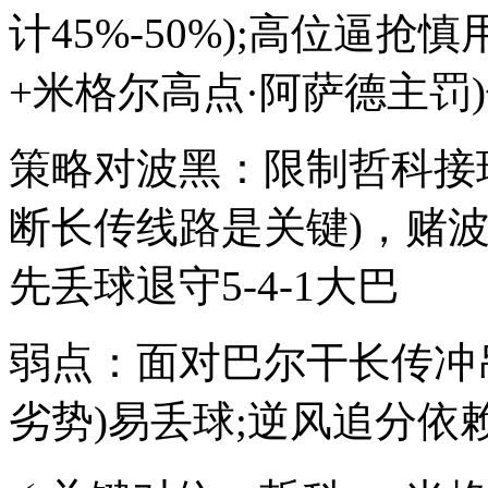
计45%-50%);高位逼抢
+米格尔高点·阿萨德主罚
策略对波黑：限制哲科接
断长传线路是关键)，赌
先丢球退守5-4-1大巴
弱点：面对巴尔干长传冲
劣势)易丢球;逆风追分依