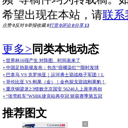
希望出现在本站，请
联系
点赞
0
反对
0
举报
收藏
0
打赏
0
评论
0
分享
13
更多
>
同类本地动态
• 世界杯16强产生 对阵图、时间表来了
• 中国足协新规发布：包含“捂嘴染红”“限时发球
• 巴拿马 VS 克罗地亚｜运河勇士迎战格子军团！L
• 哥伦比亚 VS 刚果（金）｜金色探戈迎战刚果豹！
• 重庆铜梁龙2:3惜败北京国安 56246人上座率再创
• “张雪机车”WSBK捷克站再夺冠 斩获赛季第五冠
推荐图文