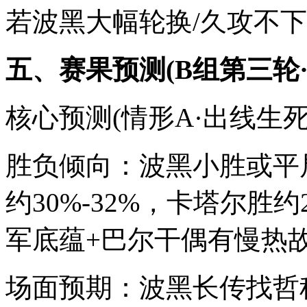
若波黑大幅轮换/久攻不下
五、赛果预测(B组第三轮
核心预测(情形A·出线生死
胜负倾向：波黑小胜或平局
约30%-32%，卡塔尔胜约
军底蕴+巴尔干偶有慢热故
场面预期：波黑长传找哲