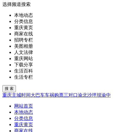
选择频道搜索
本地动态
分类信息
重庆黄页
商家在线
招聘专栏
美图相册
人文法律
重庆网站
下载分享
生活百科
生活专栏
重庆
主城
时间
大巴车
车祸
购票
三对口
渝北
沙坪坝
渝中
网站首页
本地动态
分类信息
重庆黄页
商家在线