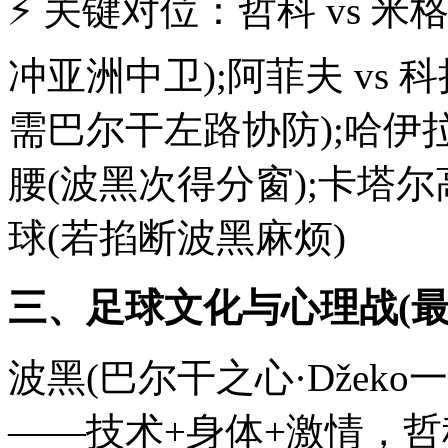
⚡ 关键对位：哲科 vs 
冲亚洲中卫);阿菲夫 vs
需巴尔干左路协防);哈伊拉
腰(波黑次得分窗);卡塔尔高
球(若掐断波黑麻烦)
三、足球文化与心理战(最
波黑(巴尔干之心·Džek
——技术+身体+激情，