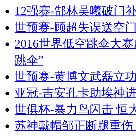
12强赛-郜林吴曦破门补
世预赛-顾超失误送空门
2016世界低空跳伞大赛
跳伞”
世预赛-黄博文武磊立功
亚冠-吉安孔卡助埃神进
世俱杯-暴力鸟闪击 恒大
苏神戴帽邹正断腿重伤 