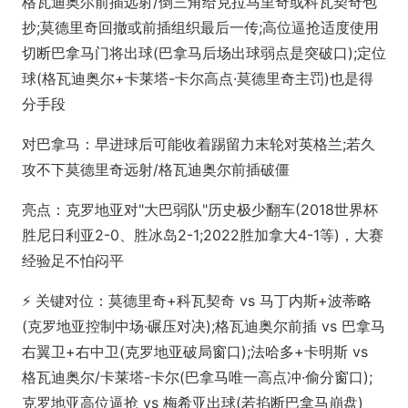
格瓦迪奥尔前插远射/倒三角给克拉马里奇或科瓦契奇包
抄;莫德里奇回撤或前插组织最后一传;高位逼抢适度使用
切断巴拿马门将出球(巴拿马后场出球弱点是突破口);定位
球(格瓦迪奥尔+卡莱塔-卡尔高点·莫德里奇主罚)也是得
分手段
对巴拿马：早进球后可能收着踢留力末轮对英格兰;若久
攻不下莫德里奇远射/格瓦迪奥尔前插破僵
亮点：克罗地亚对"大巴弱队"历史极少翻车(2018世界杯
胜尼日利亚2-0、胜冰岛2-1;2022胜加拿大4-1等)，大赛
经验足不怕闷平
⚡ 关键对位：莫德里奇+科瓦契奇 vs 马丁内斯+波蒂略
(克罗地亚控制中场·碾压对决);格瓦迪奥尔前插 vs 巴拿马
右翼卫+右中卫(克罗地亚破局窗口);法哈多+卡明斯 vs
格瓦迪奥尔/卡莱塔-卡尔(巴拿马唯一高点冲·偷分窗口);
克罗地亚高位逼抢 vs 梅希亚出球(若掐断巴拿马崩盘)