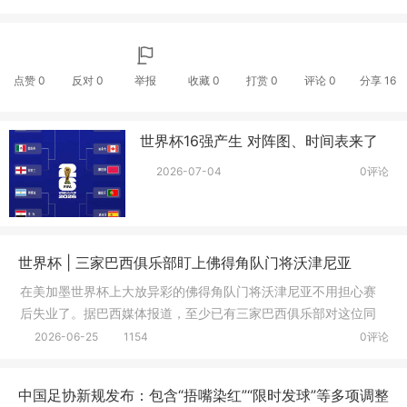
点赞
0
反对
0
举报
收藏
0
打赏
0
评论
0
分享
16
世界杯16强产生 对阵图、时间表来了
2026-07-04
0评论
世界杯 | 三家巴西俱乐部盯上佛得角队门将沃津尼亚
在美加墨世界杯上大放异彩的佛得角队门将沃津尼亚不用担心赛
后失业了。据巴西媒体报道，至少已有三家巴西俱乐部对这位同
样说葡萄
2026-06-25
1154
0评论
中国足协新规发布：包含“捂嘴染红”“限时发球”等多项调整