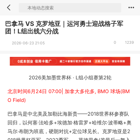
巴拿马 VS 克罗地亚｜运河勇士迎战格子军
团！L组出线六分战
0
1239
2026-06-23 21:05
2026美加墨世界杯 · L组小组赛第2轮
北京时间6月24日 07:00| 加拿大多伦多, BMO 球场‌(BM
O Field)
巴拿马是中北美及加勒比海新贵——2018世界杯参赛队
回归，以何塞·法哈多+埃德加·格雷罗+哈维尔·波蒂略+奥
马尔·布朗为班底，硬朗对抗+定位球见长。克罗地亚是2
018世界杯亚军、2022季军——莫德里奇(若最后一舞入