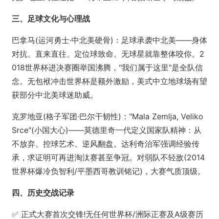
三、足球文化与心理战
巴拿马(运河勇士·中北美硬骨)：足球承袭中北美——身体
对抗、直来直往、定位球致命、无球星就靠整体咬你。2
018世界杯进决赛圈举国沸腾，"我们属于这里"是全队信
念。无包袱冲击世界杯是额外激励，美式中立地球场有望
获部分中北美球迷助威。
克罗地亚(格子军团·巴尔干韧性)："Mala Zemlja, Veliko
Srce"(小国大心)——莫德里奇一代定义国家队精神：从
不放弃、控球艺术、逆风翻盘。达利奇治军强调经验传
承，求证明可再进淘汰赛甚至争冠。对弱队不轻敌(2014
世界杯爆冷负智利/平墨西哥教训铭记)，大赛气质顶级。
四、历史交战记录
✅ 正式大赛首次交锋!无任何世界杯/洲际正赛及A级赛历