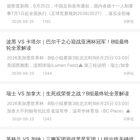
据密度新闻，6月25日，中国足协发布通知，国内各级十一人制赛
事7月1日起全面执行《足球竞赛规则2026/2027》，落实全部修
订条款。
2026-06-25
1162
0评论
波黑 VS 卡塔尔｜巴尔干之心迎战亚洲杯冠军！B组最终
轮全景解读
2026美加墨世界杯 · B组小组赛第3轮北京时间6月25日 03:00|
美国西雅图，流明球场(Lumen Field)⚠️ 第三轮说明：瑞士/加拿
大同
2026-06-23
1244
0评论
瑞士 VS 加拿大｜生死或荣誉之战？B组最终轮全景解读
2026美加墨世界杯 · B组小组赛第3轮北京时间6月25日 03:00|
加拿大不列颠哥伦比亚省温哥华，温哥华体育场（BC Place）⚠️
第三
2026-06-23
1242
0评论
英格兰 VS 加纳｜三狮军团迎战黑星军团！L组出线关键战