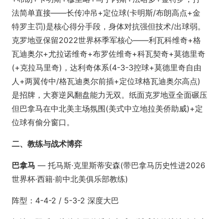
法简单直接——长传冲吊+定位球(卡明斯/布朗高点+金
特罗主罚)是核心得分手段，身体对抗强但技术/出球弱。
克罗地亚保留2022世界杯季军核心——利瓦科维奇+格
瓦迪奥尔+尤拉诺维奇+布罗佐维奇+科瓦契奇+莫德里奇
(+克拉马里奇)，达利奇体系(4-3-3控球+莫德里奇自由
人+两翼传中/格瓦迪奥尔前插+定位球格瓦迪奥尔高点)
是招牌，大赛逆风翻盘能力无双。纸面克罗地亚全面碾压
但巴拿马在中北美主场氛围(美式中立地拉美侨助威)+定
位球有偷分窗口。
二、教练与战术博弈
巴拿马
— 托马斯·克里斯蒂安森(带巴拿马历史性进2026
世界杯·西籍·前中北美俱乐部教练)
阵型：4-4-2 / 5-3-2 深度大巴