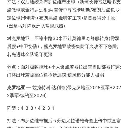
打法：双后腰绞杀布罗佐维奇出球→断球长传找法哈多支
点做球或金特罗远射;两翼传中寻找卡明斯/布朗后点包抄;
定位球(卡明斯+布朗高点·金特罗主罚)是首要得分手段
(巴拿马对阵欧洲队常规武器)
对克罗地亚：压缩中路30米不让莫德里奇舒服转身(需双
后腰+中卫协防)，赌克罗地亚破密集防守久攻不下急躁;
若先进球全队退守更深
弱点：面对极致控球+个人爆点若被拉出空当肋部被打穿;
门将出球若被高位逼抢断惩罚;逆风追分能力极弱
克罗地亚
— 兹拉特科·达利奇(带克罗地亚2018亚军+202
2季军·续约至2026)
阵型：4-3-3 / 4-2-3-1
打法：布罗佐维奇拖后→分边尤拉诺维奇套上传中或直塞