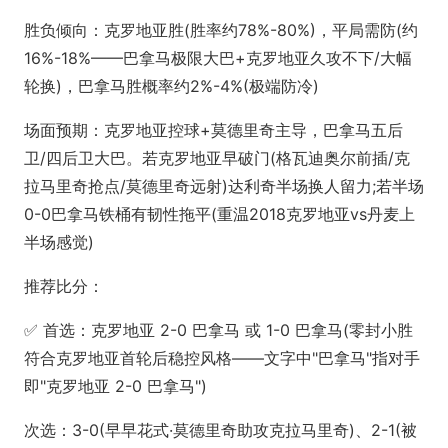
胜负倾向：克罗地亚胜(胜率约78%-80%)，平局需防(约
16%-18%——巴拿马极限大巴+克罗地亚久攻不下/大幅
轮换)，巴拿马胜概率约2%-4%(极端防冷)
场面预期：克罗地亚控球+莫德里奇主导，巴拿马五后
卫/四后卫大巴。若克罗地亚早破门(格瓦迪奥尔前插/克
拉马里奇抢点/莫德里奇远射)达利奇半场换人留力;若半场
0-0巴拿马铁桶有韧性拖平(重温2018克罗地亚vs丹麦上
半场感觉)
推荐比分：
✅ 首选：克罗地亚 2-0 巴拿马 或 1-0 巴拿马(零封小胜
符合克罗地亚首轮后稳控风格——文字中"巴拿马"指对手
即"克罗地亚 2-0 巴拿马")
次选：3-0(早早花式·莫德里奇助攻克拉马里奇)、2-1(被