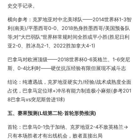
史交手记录。
横向参考：克罗地亚对中北美球队——2014世界杯1-3智
利(南美)/平墨西哥0-0、2018热身胜墨西哥/美国预备队
等;对"大巴弱队"世界杯常规时间全胜或平小胜(胜尼日利
亚2-0、胜冰岛2-1、2022胜加拿大4-1)
巴拿马对欧洲顶级——2018世界杯0-6英格兰、1-6突尼
斯、0-4比利时——硬仗抗压经验有限但展现不减斗志
结论：纯遭遇战，克罗地亚硬实力/经验/战术成熟度全面
占优，巴拿马定位球+冲吊有能力制造极小麻烦(参考201
8巴拿马vs突尼斯曾进1球)
五、赛果预测(L组第二轮·首轮形势推演)
首轮：
巴拿马0-1负于加纳、克罗地亚2-4不敌英格兰→
只有本场胜者才有出线机会，败者直接出局