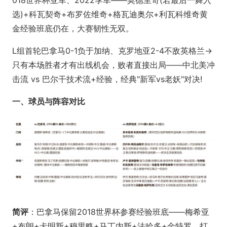
选)+科瓦契奇+布罗佐维奇+格瓦迪奥尔+利瓦科维奇黄
金经验班底仍在，大赛韧性无双。
L组首轮巴拿马0-1负于加纳、克罗地亚2-4不敌英格兰→
只有本场胜者才有出线机会，败者直接出局——中北美冲
击流 vs 巴尔干技术流+经验，经典"新军vs老妖"对决!
一、球员与阵容对比
简评
：巴拿马保留2018世界杯参赛经验班底——梅希亚
+布朗+卡明斯+穆里略+马丁内斯+法哈多+金特罗，打