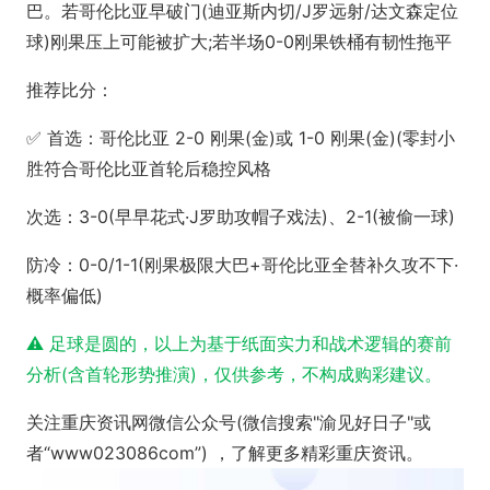
巴。若哥伦比亚早破门(迪亚斯内切/J罗远射/达文森定位
球)刚果压上可能被扩大;若半场0-0刚果铁桶有韧性拖平
推荐比分：
✅ 首选：哥伦比亚 2-0 刚果(金)或 1-0 刚果(金)(零封小
胜符合哥伦比亚首轮后稳控风格
次选：3-0(早早花式·J罗助攻帽子戏法)、2-1(被偷一球)
防冷：0-0/1-1(刚果极限大巴+哥伦比亚全替补久攻不下·
概率偏低)
⚠️ 足球是圆的，以上为基于纸面实力和战术逻辑的赛前
分析(含首轮形势推演)，仅供参考，不构成购彩建议。
关注重庆资讯网微信公众号(微信搜索"渝见好日子"或
者“www023086com”) ，了解更多精彩重庆资讯。