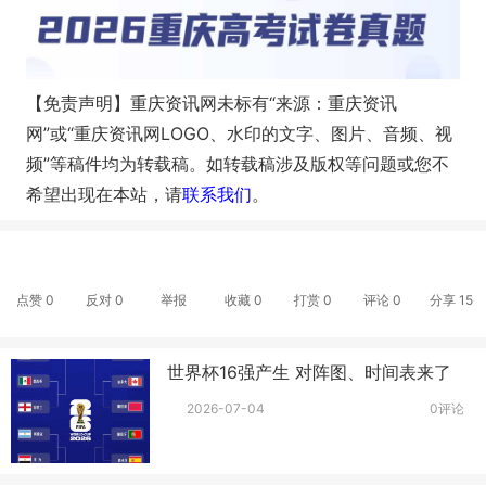
【免责声明】重庆资讯网未标有“来源：重庆资讯
网”或“重庆资讯网LOGO、水印的文字、图片、音频、视
频”等稿件均为转载稿。如转载稿涉及版权等问题或您不
希望出现在本站，请
联系我们
。
点赞
0
反对
0
举报
收藏
0
打赏
0
评论
0
分享
15
世界杯16强产生 对阵图、时间表来了
2026-07-04
0评论