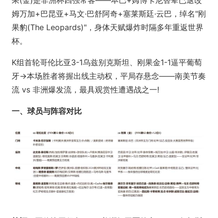
姆万加+巴昆亚+马文·巴舒阿奇+塞莱斯廷·云巴，绰名"刚
果豹(The Leopards)"，身体天赋爆炸时隔多年重返世界
杯。
K组首轮哥伦比亚3-1乌兹别克斯坦、刚果金1-1逼平葡萄
牙→本场胜者将握出线主动权，平局存悬念——南美节奏
流 vs 非洲爆发流，最具观赏性遭遇战之一!
一、球员与阵容对比