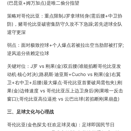
(巴昆亚+姆万加点)是唯二偷分指望
策略对哥伦比亚：重点限制J罗拿球转身(需后腰+中卫协
防)，赌哥伦比亚破密集防守久攻不下急躁;若先进球全队
退守更深
弱点：面对极致控球+个人爆点若被拉出空当肋部被打穿;
逆风追分依赖定位球
关键对位：J罗 vs 刚果(金)双后腰(谁能掐断哥伦比亚发
动机·核心对决);路易斯·迪亚斯+Cucho vs 刚果(金)右翼
卫+右中卫+后腰(最大爆点·哥伦比亚首要破局需包夹);刚
果(金)边锋速度 vs 哥伦比亚压上边卫身后(刚果唯一反击
窗口);哥伦比亚高位逼抢 vs 云巴出球(若掐断刚果崩盘)
三、足球文化与心理战
哥伦比亚(金色探戈·狂欢足球灵魂)：足球即国民节日