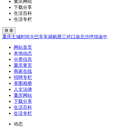
重庆网站
下载分享
生活百科
生活专栏
重庆
主城
时间
大巴车
车祸
购票
三对口
渝北
沙坪坝
渝中
网站首页
本地动态
分类信息
重庆黄页
商家在线
招聘专栏
美图相册
人文法律
重庆网站
下载分享
生活百科
生活专栏
动态