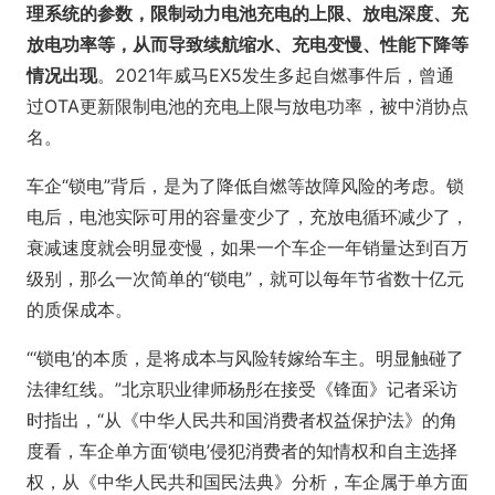
理系统的参数，限制动力电池充电的上限、放电深度、充
放电功率等，从而导致续航缩水、充电变慢、性能下降等
情况出现
。2021年威马EX5发生多起自燃事件后，曾通
过OTA更新限制电池的充电上限与放电功率，被中消协点
名。
车企“锁电”背后，是为了降低自燃等故障风险的考虑。锁
电后，电池实际可用的容量变少了，充放电循环减少了，
衰减速度就会明显变慢，如果一个车企一年销量达到百万
级别，那么一次简单的“锁电”，就可以每年节省数十亿元
的质保成本。
“‘锁电’的本质，是将成本与风险转嫁给车主。明显触碰了
法律红线。”北京职业律师杨彤在接受《锋面》记者采访
时指出，“从《中华人民共和国消费者权益保护法》的角
度看，车企单方面‘锁电’侵犯消费者的知情权和自主选择
权，从《中华人民共和国民法典》分析，车企属于单方面