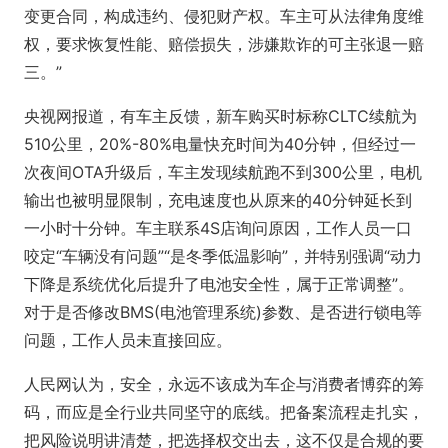
变更合同，构成违约、侵犯财产权。车主可从法律角度维
权，要求恢复性能、赔偿损失，涉嫌欺诈的可主张退一赔
三。”
央视网报道，有车主反馈，新车购买时标称CLTC续航为
510公里，20%-80%电量快充时间为40分钟，但经过一
次夜间OTA升级后，车主发现续航跑不到300公里，电机
输出也被明显限制，充电速度也从原来的40分钟延长到
一小时十分钟。车主联系4S店询问原因，工作人员一口
咬定“车辆没有问题”“是冬季低温影响”，并特别强调“动力
下降是系统优化后提升了电池安全性，属于正常调整”。
对于是否修改BMS(电池管理系统)参数、是否进行锁电等
问题，工作人员未直接回应。
人民网认为，安全，永远不该成为车企与消费者博弈的筹
码，而应是全行业共同坚守的底线。把备案流程走扎实，
把风险说明讲清楚，把选择权交出去，这不仅是合规的要