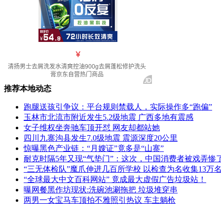
推荐本地动态
跑腿送孩引争议：平台规则禁载人，实际操作多“跑偏”
玉林市北流市附近发生5.2级地震 广西多地有震感
女子维权坐奔驰车顶开怼 网友却都站她
四川九寨沟县发生7.0级地震 震源深度20公里
惊曝黑色产业链：“月嫂证”竟多是“山寨”
耐克时隔5年又现“气垫门”：这次，中国消费者被戏弄惨
“三无体检队”魔爪伸进几百所学校 以检查为名收集13万
“全球最大中文百科网站” 竟成最大虚假广告垃圾站！
曝网餐黑作坊现状:洗碗池涮拖把 垃圾堆穿串
两男一女宝马车顶拍不雅照引热议 车主躺枪