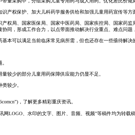
中带量采购中，分组采购儿童专用药与成人用药。优化差比价规
知识产权保护、加大儿科药学服务供给和加强儿童用药宣传等方
识产权局、国家医保局、国家中医药局、国家疾控局、国家药监
接协同，形成工作合力，以点带面推动解决行业重点、难点问题
药基本可以满足当前临床常见病所需，但也还存在一些亟待解决
。
题。
用量较少的部分儿童用药保障供应能力仍显不足。
种类较少。
6comcn”)，了解更多精彩重庆资讯。
资讯网LOGO、水印的文字、图片、音频、视频”等稿件均为转