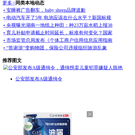
更多
>
同类本地动态
• 安睡裤广告翻车，baby sheep品牌道歉
• 电动汽车开了5年 电池应该在什么水平？新国标规
• 央视曝光湖南一地纸上种田：种23万亩水稻上报38
• 育儿补贴申请截止时间延长，标准有何变化？国家
• 市场监管总局发布《个体工商户信用信息应用指南
• “答谢游”变购物团，保险公司违规组织旅游乱象
推荐图文
公安部发布A级通缉令