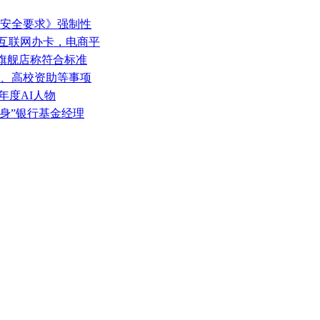
统安全要求》强制性
方互联网办卡，电商平
：旗舰店称符合标准
愿、高校资助等事项
大年度AI人物
“变身”银行基金经理