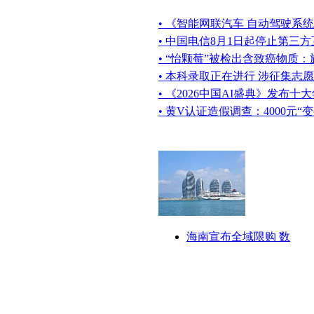
• 《智能网联汽车 自动驾驶系
• 中国电信8月1日起停止第三
• “怡颗莓”被检出含致癌物质
• 本科录取正在进行 涉征集志
• 《2026中国AI盛典》发布十
• 黄V认证造假调查：4000元
海南宣布全域限购 数