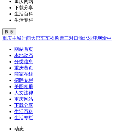
重庆网站
下载分享
生活百科
生活专栏
重庆
主城
时间
大巴车
车祸
购票
三对口
渝北
沙坪坝
渝中
网站首页
本地动态
分类信息
重庆黄页
商家在线
招聘专栏
美图相册
人文法律
重庆网站
下载分享
生活百科
生活专栏
动态