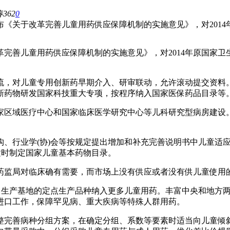
春
362
0
《关于改革完善儿童用药供应保障机制的实施意见》，对2014
完善儿童用药供应保障机制的实施意见》，对2014年原国家卫
流，对儿童专用创新药早期介入、研审联动，允许滚动提交资料
新药物研发国家科技重大专项，按程序纳入国家医保药品目录等
家区域医疗中心和国家临床医学研究中心等儿科研究型病房建设
。
构、行业学(协)会等按规定提出增加和补充完善说明书中儿童适
适时制定国家儿童基本药物目录。
药监局对临床确有需要，而市场上没有供应或者没有供儿童使用
集中生产基地的定点生产品种纳入更多儿童用药。丰富中央和地方
进口工作，保障罕见病、重大疾病等特殊人群用药。
整完善病种分组方案，在确定分组、系数等要素时适当向儿童倾