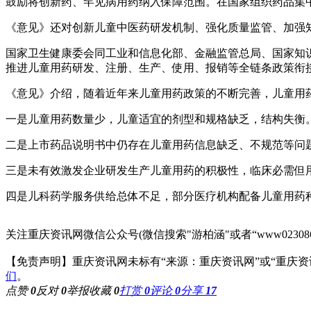
鼓励将创新药、罕见病用药纳入保障范围。在国家组织药品集
《意见》还对创新儿童中医药研发机制、强化质量监管、加强
国家卫生健康委会同工业和信息化部、金融监管总局、国家知
推进儿童用药研发、注册、生产、使用、报销等全链条政策衔
《意见》介绍，随着近年来儿童用药政策的不断完善，儿童用
一是儿童用药数量少，儿童适宜的剂型和规格缺乏，结构失衡
二是上市药品说明书中仍存在儿童用药信息缺乏、不规范等问
三是未有效激发企业研发生产儿童用药的积极性，临床必需但
四是儿科药学服务供给总体不足，部分医疗机构配备儿童用药
关注重庆资讯网微信公众号(微信搜索"游柏涵"或者“www02308
【免责声明】重庆资讯网未标有“来源：重庆资讯网”或“重庆
们
。
点赞
0
反对
0
举报
收藏
0
打赏
0
评论
0
分享
17