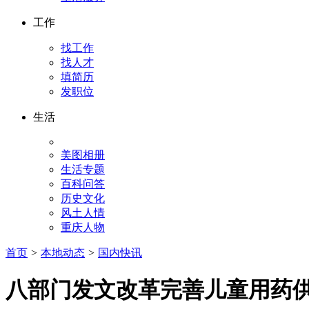
工作
找工作
找人才
填简历
发职位
生活
美图相册
生活专题
百科问答
历史文化
风土人情
重庆人物
首页
>
本地动态
>
国内快讯
八部门发文改革完善儿童用药供