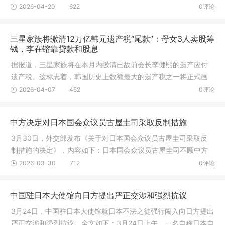
日本气象
2026-04-20
622
0评论
三星家族将缴清12万亿韩元遗产税“尾款”：母女3人卖股筹
钱，李在镕靠贷款和股息
据报道，三星家族将在本月内缴清已故前会长李健熙的遗产应付
遗产税。这标志着，韩国历史上数额最大的遗产税之一将正式画
上句号。
2026-04-07
452
0评论
中方决定对日本国会众议员古屋圭司采取反制措施
3月30日，外交部发布《关于对日本国会众议员古屋圭司采取反
制措施的决定》，内容如下：日本国会众议员古屋圭司不顾中方
强烈反对
2026-03-30
712
0评论
中国驻日本大使馆向日方提出严正交涉和强烈抗议
3月24日，中国驻日本大使馆就日本不法之徒强行闯入向日方提出
严正交涉和强烈抗议。全文如下：3月24日上午，一名自称日本自