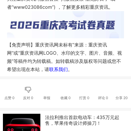
者“www023086com”) ，了解更多精彩重庆资讯。
【免责声明】重庆资讯网未标有“来源：重庆资讯
网”或“重庆资讯网LOGO、水印的文字、图片、音频、视
频”等稿件均为转载稿。如转载稿涉及版权等问题或您不
希望出现在本站，请
联系我们
。
点赞
0
反对
0
举报
收藏
0
打赏
0
评论
0
分享
20
法拉利推出首款电动车：435万元起
售，苹果传奇设计师操刀！