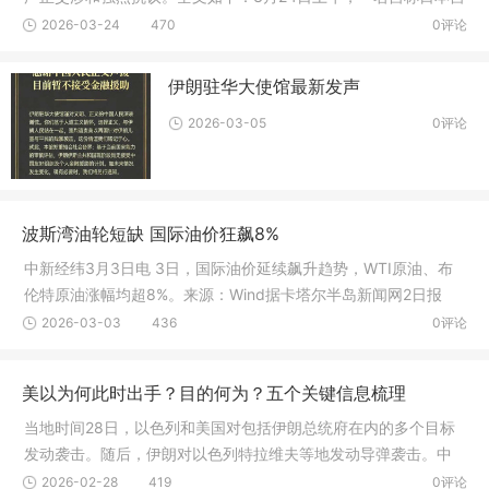
卫队人
2026-03-24
470
0评论
伊朗驻华大使馆最新发声
2026-03-05
0评论
波斯湾油轮短缺 国际油价狂飙8%
中新经纬3月3日电 3日，国际油价延续飙升趋势，WTI原油、布
伦特原油涨幅均超8%。来源：Wind据卡塔尔半岛新闻网2日报
道，伊朗伊斯
2026-03-03
436
0评论
美以为何此时出手？目的何为？五个关键信息梳理
当地时间28日，以色列和美国对包括伊朗总统府在内的多个目标
发动袭击。随后，伊朗对以色列特拉维夫等地发动导弹袭击。中
东地区多
2026-02-28
419
0评论