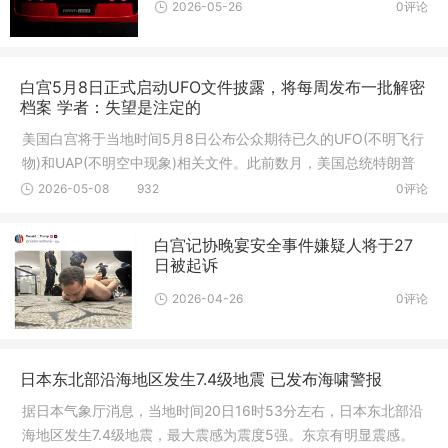
2026-05-26
0评论
白宫5月8日正式启动UFO文件披露，将每周发布一批解密
档案 学者：失望是注定的
美国白宫将于当地时间5月8日公布公众期待已久的UFO(不明飞行
物)和UAP(不明空中现象)相关文件。此前数月，美国总统特朗普
已下令政
2026-05-08
932
0评论
白宫记协晚宴安全事件嫌疑人将于27
日被起诉
2026-04-26
0评论
日本东北部沿海地区发生7.4级地震 已发布海啸警报
据日本气象厅消息，当地时间20日16时53分左右，日本东北部沿
海地区发生7.4级地震，最大震感为震度5强。东京有明显震感。