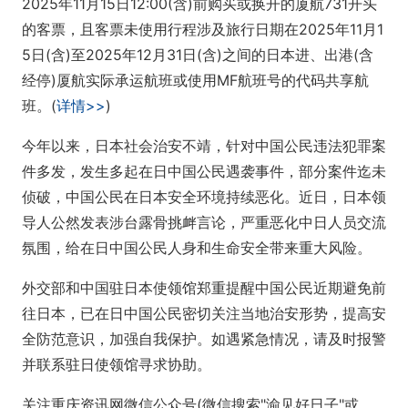
2025年11月15日12:00(含)前购买或换开的厦航731开头
的客票，且客票未使用行程涉及旅行日期在2025年11月1
5日(含)至2025年12月31日(含)之间的日本进、出港(含
经停)厦航实际承运航班或使用MF航班号的代码共享航
班。(
详情>>
)
今年以来，日本社会治安不靖，针对中国公民违法犯罪案
件多发，发生多起在日中国公民遇袭事件，部分案件迄未
侦破，中国公民在日本安全环境持续恶化。近日，日本领
导人公然发表涉台露骨挑衅言论，严重恶化中日人员交流
氛围，给在日中国公民人身和生命安全带来重大风险。
外交部和中国驻日本使领馆郑重提醒中国公民近期避免前
往日本，已在日中国公民密切关注当地治安形势，提高安
全防范意识，加强自我保护。如遇紧急情况，请及时报警
并联系驻日使领馆寻求协助。
关注重庆资讯网微信公众号(微信搜索"渝见好日子"或