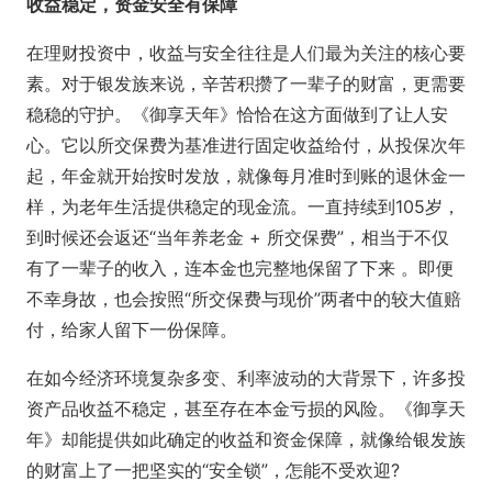
收益稳定，资金安全有保障
在理财投资中，收益与安全往往是人们最为关注的核心要
素。对于银发族来说，辛苦积攒了一辈子的财富，更需要
稳稳的守护。《御享天年》恰恰在这方面做到了让人安
心。它以所交保费为基准进行固定收益给付，从投保次年
起，年金就开始按时发放，就像每月准时到账的退休金一
样，为老年生活提供稳定的现金流。一直持续到105岁，
到时候还会返还“当年养老金 + 所交保费”，相当于不仅
有了一辈子的收入，连本金也完整地保留了下来 。即便
不幸身故，也会按照“所交保费与现价”两者中的较大值赔
付，给家人留下一份保障。
在如今经济环境复杂多变、利率波动的大背景下，许多投
资产品收益不稳定，甚至存在本金亏损的风险。《御享天
年》却能提供如此确定的收益和资金保障，就像给银发族
的财富上了一把坚实的“安全锁”，怎能不受欢迎?