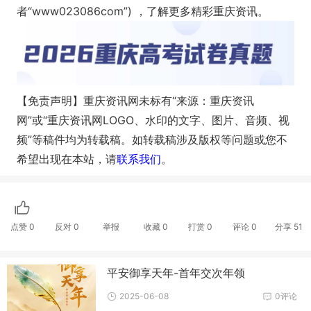
者“www023086com”) ，了解更多精彩重庆资讯。
【免责声明】重庆资讯网未标有“来源：重庆资讯
网”或“重庆资讯网LOGO、水印的文字、图片、音频、视
频”等稿件均为转载稿。如转载稿涉及版权等问题或您不
希望出现在本站，请
联系我们
。
点赞
0
反对
0
举报
收藏
0
打赏
0
评论
0
分享
51
平安御享天年-首年交次年领
2025-06-08
0评论