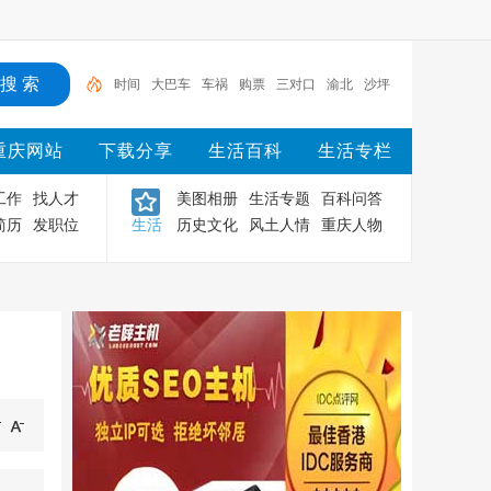
时间
大巴车
车祸
购票
三对口
渝北
沙坪
坝
渝中
重庆
主城
重庆网站
下载分享
生活百科
生活专栏
工作
找人才
美图相册
生活专题
百科问答
简历
发职位
生活
历史文化
风土人情
重庆人物