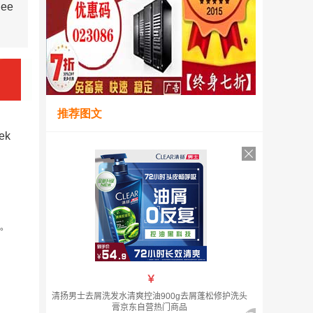
ee
推荐图文
ek
新。