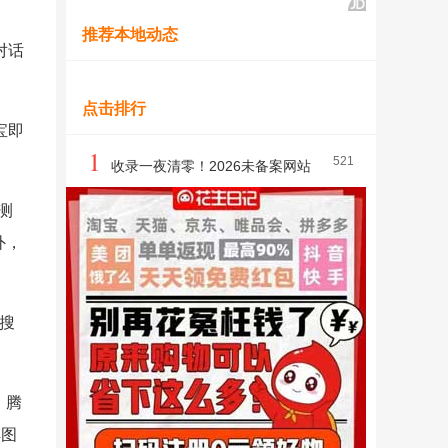
推荐本地动态
对话
点击排行
宝即
1
521
收录一夜清零！2026未备案网站
大逃杀：个人站长的至暗时刻与生存指南
测
外，
网搜
、腾
解图