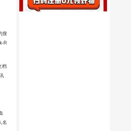
的搜
-R
文档
讯
血
人名