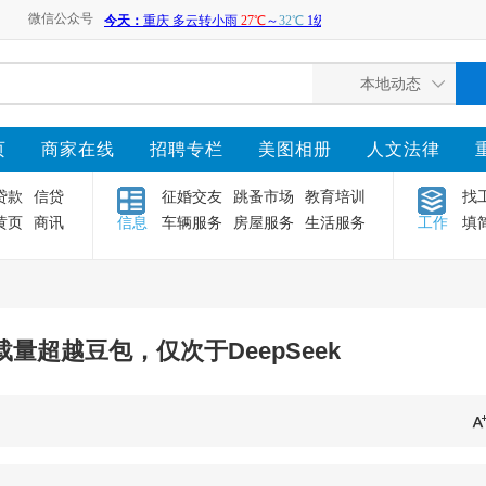
微信公众号
页
商家在线
招聘专栏
美图相册
人文法律
贷款
信贷
征婚交友
跳蚤市场
教育培训
找
黄页
商讯
信息
车辆服务
房屋服务
生活服务
工作
填
量超越豆包，仅次于DeepSeek