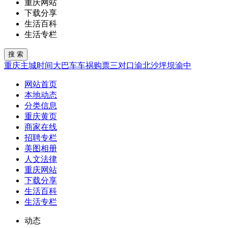
重庆网站
下载分享
生活百科
生活专栏
重庆
主城
时间
大巴车
车祸
购票
三对口
渝北
沙坪坝
渝中
网站首页
本地动态
分类信息
重庆黄页
商家在线
招聘专栏
美图相册
人文法律
重庆网站
下载分享
生活百科
生活专栏
动态