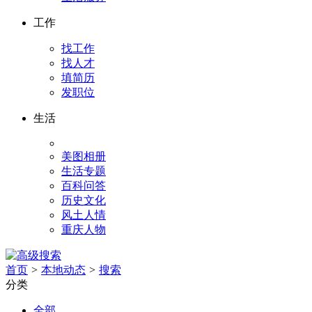
工作
找工作
找人才
填简历
发职位
生活
美图相册
生活专题
百科问答
历史文化
风土人情
重庆人物
首页
>
本地动态
>
搜索
分类
全部