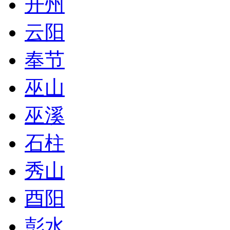
开州
云阳
奉节
巫山
巫溪
石柱
秀山
酉阳
彭水