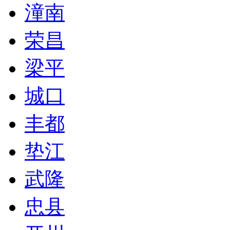
潼南
荣昌
梁平
城口
丰都
垫江
武隆
忠县