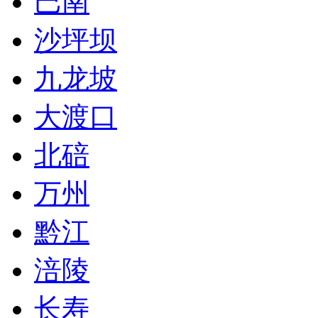
巴南
沙坪坝
九龙坡
大渡口
北碚
万州
黔江
涪陵
长寿