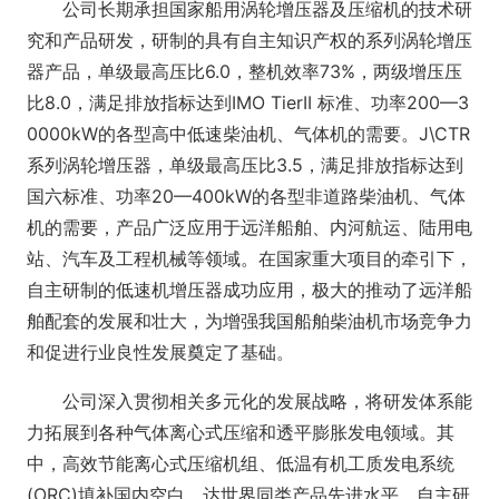
公司长期承担国家船用涡轮增压器及压缩机的技术研
究和产品研发，研制的具有自主知识产权的系列涡轮增压
器产品，单级最高压比6.0，整机效率73%，两级增压压
比8.0，满足排放指标达到IMO TierII 标准、功率200—3
0000kW的各型高中低速柴油机、气体机的需要。J\CTR
系列涡轮增压器，单级最高压比3.5，满足排放指标达到
国六标准、功率20—400kW的各型非道路柴油机、气体
机的需要，产品广泛应用于远洋船舶、内河航运、陆用电
站、汽车及工程机械等领域。在国家重大项目的牵引下，
自主研制的低速机增压器成功应用，极大的推动了远洋船
舶配套的发展和壮大，为增强我国船舶柴油机市场竞争力
和促进行业良性发展奠定了基础。
公司深入贯彻相关多元化的发展战略，将研发体系能
力拓展到各种气体离心式压缩和透平膨胀发电领域。其
中，高效节能离心式压缩机组、低温有机工质发电系统
(ORC)填补国内空白，达世界同类产品先进水平。自主研