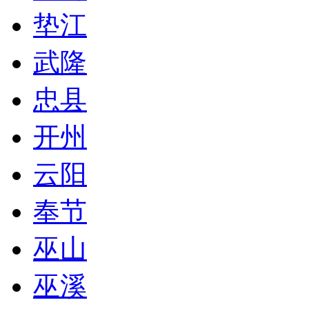
垫江
武隆
忠县
开州
云阳
奉节
巫山
巫溪