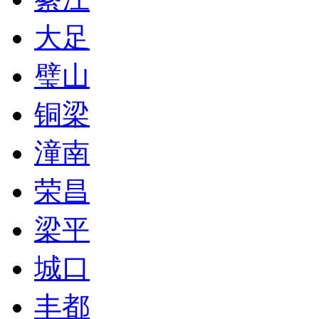
大足
璧山
铜梁
潼南
荣昌
梁平
城口
丰都