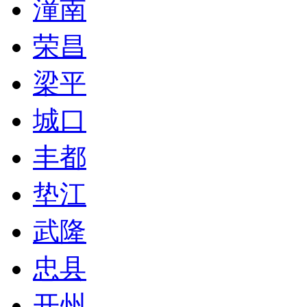
潼南
荣昌
梁平
城口
丰都
垫江
武隆
忠县
开州