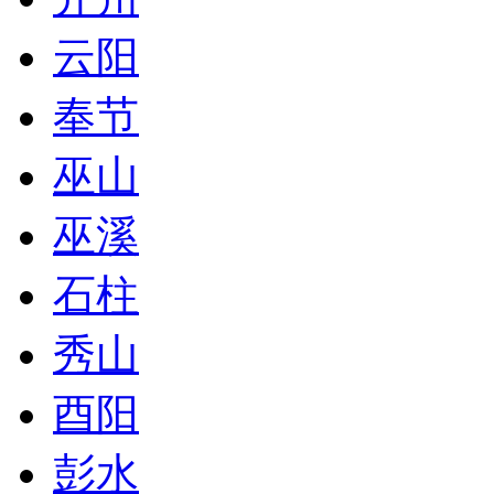
云阳
奉节
巫山
巫溪
石柱
秀山
酉阳
彭水