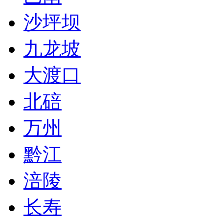
沙坪坝
九龙坡
大渡口
北碚
万州
黔江
涪陵
长寿