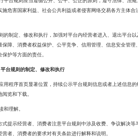
执行平台规则应当遵循公开、公平、公正的原则，遵守法律、法规
实施危害国家利益、社会公共利益或者侵害网络交易各方主体合
规则的制定、修改和执行，加强对平台内经营者进入、退出平台以
量保障、消费者权益保护、公平竞争、信用管理、信息安全管理
全保护等方面的责任。
 平台规则的制定、修改和执行
、应用程序首页显著位置，持续公示平台规则信息或者上述信息的
地阅览和下载。
读和理解。
方式提示经营者、消费者注意平台规则中涉及收费、争议解决等
经营者、消费者的要求对有关条款进行解释和说明。