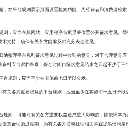
措施，在平台规则展示页面设置检索功能，为经营者和消费者检索
台规则，应当在其网站、应用程序首页显著位置公开征求意见。网
技术支持，确保有关各方能够及时充分表达意见。
实归纳整理平台规则征求意见过程中收到的意见，对于合理意见应
关资料应当留档备查，保存时间自征求意见结束之日起不少于三
的平台规则，应当至少在实施前七日予以公示。
系有关各方重要权益的平台规则，应当至少在实施前十五日予以
平台规则，可能对有关各方重要权益造成重大影响的，除依照本办
度设置合理的过渡期，为有关各方妥善处理相关事宜提供便利条