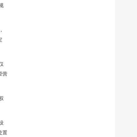
规
，
定
仅
经营
权
设
处置