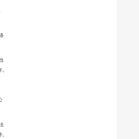
、
络
当
年。
公
法
件。