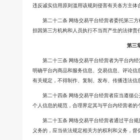
违反诚实信用原则滥用该规则侵害有关各方主体
第二十二条 网络交易平台经营者委托第三
担因第三方机构和人员执行不当而产生的法律责
第三
第二十三条 网络交易平台经营者为平台内
明确平台内商品和服务信息、交易信息、评论信
有关规定，不得制作、复制、发布、传播违法信
第二十四条 网络交易平台经营者应当遵循
个人信息的规范，合理界定其与平台内经营者的
第二十五条 网络交易平台经营者通过平台
义务的，应当依法规定相关方的权利和义务，督