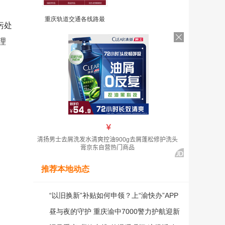
业
重庆轨道交通各线路最
污处
理
推荐本地动态
“以旧换新”补贴如何申领？上“渝快办”APP
享一站式申请通道
昼与夜的守护 重庆渝中7000警力护航迎新