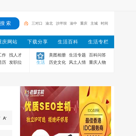
三对口
渝北
沙坪坝
渝中
重庆
主城
时间
大巴车
车祸
购票
重庆网站
下载分享
生活百科
生活专栏
工作
找人才
美图相册
生活专题
百科问答
简历
发职位
生活
历史文化
风土人情
重庆人物