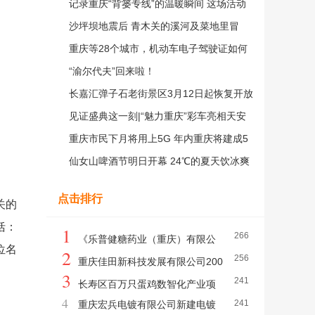
年
记录重庆“背篓专线”的温暖瞬间 这场活动
邀你参与
沙坪坝地震后 青木关的溪河及菜地里冒
出“温泉”
重庆等28个城市，机动车电子驾驶证如何
申领？指南来了！
“渝尔代夫”回来啦！
长嘉汇弹子石老街景区3月12日起恢复开放
见证盛典这一刻|“魅力重庆”彩车亮相天安
门
重庆市民下月将用上5G 年内重庆将建成5
G基站1万个
仙女山啤酒节明日开幕 24℃的夏天饮冰爽
啤酒嗨不停
点击排行
关的
括：
1
266
《乐普健糖药业（重庆）有限公
位名
2
256
司乐普健糖重组肉毒毒素生产基地项目环境
重庆佳田新科技发展有限公司200
3
241
影响报告书》报批前公示
0吨液晶面板清洗剂项目环境影响评价公众
长寿区百万只蛋鸡数智化产业项
4
241
重庆宏兵电镀有限公司新建电镀
。
参与信息公示（报批前公示）
目环境影响评价公众参与第一次信息公告