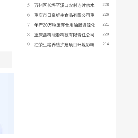
5
228
生产线项目环境影响报告书报批前公示
万州区长坪至溪口农村连片供水
6
226
保障工程燕山水厂段寨复线集气管道迁改项
重庆市日泉鲜生食品有限公司重
7
221
目环境影响评价公众参与拟报批前公示
庆大渡口天农数智化农产品加工产业园项目
年产20万吨废弃食用油脂资源化
8
220
环境影响评价公众参与报批前公示
综合利用 及深加工项目 环境影响评价公众
重庆鑫科能源科技有限责任公司
9
214
参与第一次公示
新能源废旧动力锂电池综合利用与资源化再
红荣生猪养殖扩建项目环境影响
生利用项目环境影响评价公众参与第一次信
评价第二次公示
息公示