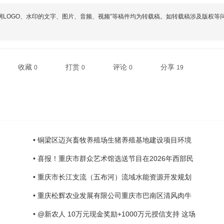
网LOGO、水印的文字、图片、音频、视频”等稿件均为转载稿。如转载稿涉及版权等
收藏
打赏
评论
分享
0
0
0
19
• 铜梁区迈兴畜牧养殖场生猪养殖基地建设项目环境
• 喜报！重庆市群众艺术馆选送节目在2026年西部民
• 重庆市长江支流（五布河）流域水能资源开发规划
• 重庆松辉农业发展有限公司重庆市巴南区清风肉牛
• @新农人 10万元现金奖励+1000万元授信支持 这场